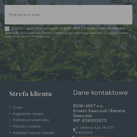
Wyrażam zgodę na otrzymywanie od
ROW-MOT s.c. Ernest Sawczuk i Renata
Sawczuk
cyklicznego Newslettera zawierającego informacje handlowe na podany przeze
mnie adres poczty elektronicznej.
Dane kontaktowe
Strefa klienta
ROW-MOT s.c.
O nas
Ernest Sawczuk i Renata
Regulamin sklepu
Sawczuk
Polityka prywatności
NIP: 8391012973
Polityka cookies
ul. Główna 42a, 76-251
Kobylnica
Rodzaje i koszty wysyłki