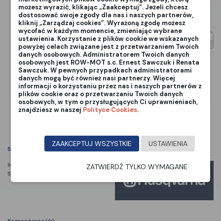
w
Polityce Prywatności
.
możesz wyrazić, klikając „Zaakceptuj”. Jeżeli chcesz
dostosować swoje zgody dla nas i naszych partnerów,
kliknij „Zarządzaj cookies”. Wyrażoną zgodę możesz
Powiadom mnie kiedy będzie dostępny
wycofać w każdym momencie, zmieniając wybrane
ustawienia. Korzystanie z plików cookie we wskazanych
powyżej celach związane jest z przetwarzaniem Twoich
danych osobowych. Administratorem Twoich danych
osobowych jest ROW-MOT s.c. Ernest Sawczuk i Renata
Sawczuk. W pewnych przypadkach administratorami
danych mogą być również nasi partnerzy. Więcej
informacji o korzystaniu przez nas i naszych partnerów z
plików cookie oraz o przetwarzaniu Twoich danych
osobowych, w tym o przysługujących Ci uprawnieniach,
znajdziesz w naszej
Polityce Cookies
.
ZAAKCEPTUJ WSZYSTKIE
USTAWIENIA
Szczegóły produktu
Indeks
536 50 38-01
ZATWIERDŹ TYLKO WYMAGANE
Stan:
Nowy
Marka
Komentarze