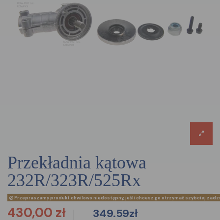
przekładnia kątowa
232R/323R/525Rx
Przepraszamy produkt chwilowo niedostępny, jeśli chcesz go otrzymać szybciej zadz
430,00 zł
349.59zł