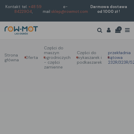
Kontakt: tel.
+48 59
e-
Darmowa dostawa
8422904
,
mail
sklep@rowmot.com
od 1000 zł !
0
Części do
maszyn
Części do
przekładnia
Strona
Oferta
ogrodniczych
wykaszarek i
kątowa
główna
- części
podkaszarek
232R/323R/5
zamienne