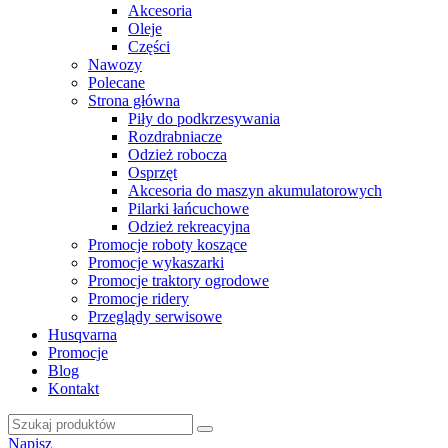
Akcesoria
Oleje
Części
Nawozy
Polecane
Strona główna
Piły do podkrzesywania
Rozdrabniacze
Odzież robocza
Osprzęt
Akcesoria do maszyn akumulatorowych
Pilarki łańcuchowe
Odzież rekreacyjna
Promocje roboty koszące
Promocje wykaszarki
Promocje traktory ogrodowe
Promocje ridery
Przeglądy serwisowe
Husqvarna
Promocje
Blog
Kontakt
Napisz