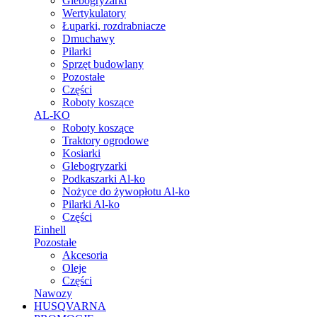
Glebogryzarki
Wertykulatory
Łuparki, rozdrabniacze
Dmuchawy
Pilarki
Sprzęt budowlany
Pozostałe
Części
Roboty koszące
AL-KO
Roboty koszące
Traktory ogrodowe
Kosiarki
Glebogryzarki
Podkaszarki Al-ko
Nożyce do żywopłotu Al-ko
Pilarki Al-ko
Części
Einhell
Pozostałe
Akcesoria
Oleje
Części
Nawozy
HUSQVARNA