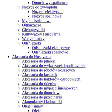
Dmuchawy spalinowe
Nożyce do żywopłotu
Nożyce elektryczne
Nożyce spalinowe
Myjki ciśnieniowe
Odkurzacze
Glebogryzarki
Kultywatory Husqvarna
Wertykulatory
Odśnieżarki
Odśnieżarki elektryczne
Odśnieżarki spalinowe
Akcesoria do Husqvarna
Akcesoria do pilarek
Akcesoria do wykaszarek i podkaszarek
Akcesoria do robotów koszących
Akcesoria do kosiarek
Akcesoria do traktorów ogrodowych
Akcesoria do riderów
Akcesoria do myjek ciśnieniowych
Akcesoria do dmuchaw
Akcesoria do przecinarek
Akumulatory i ładowarki
Oleje i smary
Oleje