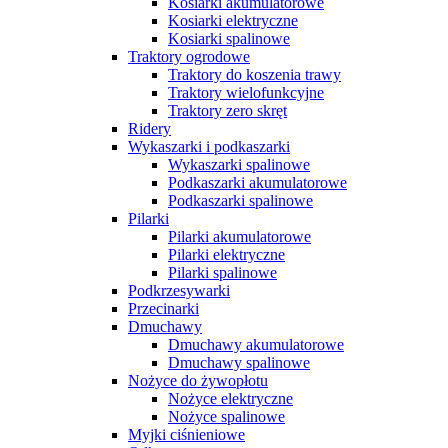
Kosiarki akumulatorowe
Kosiarki elektryczne
Kosiarki spalinowe
Traktory ogrodowe
Traktory do koszenia trawy
Traktory wielofunkcyjne
Traktory zero skręt
Ridery
Wykaszarki i podkaszarki
Wykaszarki spalinowe
Podkaszarki akumulatorowe
Podkaszarki spalinowe
Pilarki
Pilarki akumulatorowe
Pilarki elektryczne
Pilarki spalinowe
Podkrzesywarki
Przecinarki
Dmuchawy
Dmuchawy akumulatorowe
Dmuchawy spalinowe
Nożyce do żywopłotu
Nożyce elektryczne
Nożyce spalinowe
Myjki ciśnieniowe