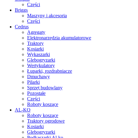
Części
Briggs
Maszyny i akcesoria
Części
Cedrus
Agregaty
Elektronarzędzia akumulatorowe
Traktory
Kosiarki
Wykaszarki
Glebogryzarki
Wertykulatory
Łuparki, rozdrabniacze
Dmuchawy
Pilarki
Sprzęt budowlany
Pozostałe
Części
Roboty koszące
AL-KO
Roboty koszące
Traktory ogrodowe
Kosiarki
Glebogryzarki
Podkaszarki Al-ko