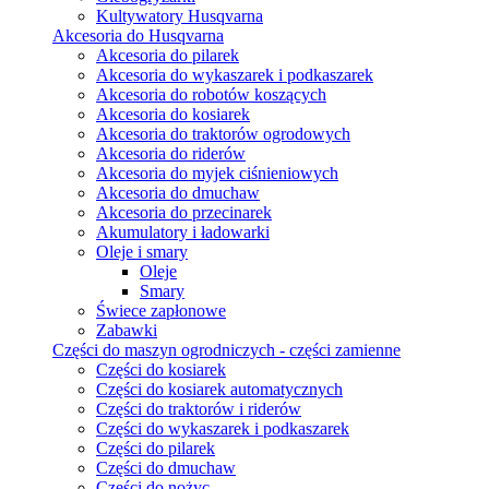
Kultywatory Husqvarna
Akcesoria do Husqvarna
Akcesoria do pilarek
Akcesoria do wykaszarek i podkaszarek
Akcesoria do robotów koszących
Akcesoria do kosiarek
Akcesoria do traktorów ogrodowych
Akcesoria do riderów
Akcesoria do myjek ciśnieniowych
Akcesoria do dmuchaw
Akcesoria do przecinarek
Akumulatory i ładowarki
Oleje i smary
Oleje
Smary
Świece zapłonowe
Zabawki
Części do maszyn ogrodniczych - części zamienne
Części do kosiarek
Części do kosiarek automatycznych
Części do traktorów i riderów
Części do wykaszarek i podkaszarek
Części do pilarek
Części do dmuchaw
Części do nożyc