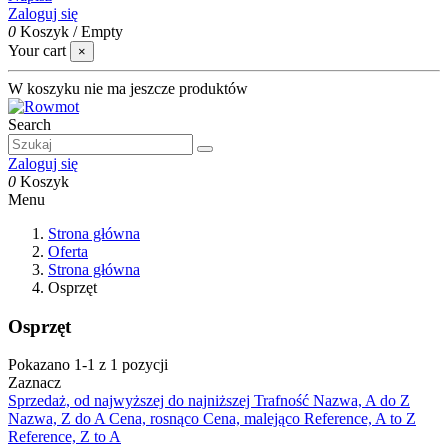
Zaloguj się
0
Koszyk
/
Empty
Your cart
×
W koszyku nie ma jeszcze produktów
Search
Zaloguj się
0
Koszyk
Menu
Strona główna
Oferta
Strona główna
Osprzęt
Osprzęt
Pokazano 1-1 z 1 pozycji
Zaznacz
Sprzedaż, od najwyższej do najniższej
Trafność
Nazwa, A do Z
Nazwa, Z do A
Cena, rosnąco
Cena, malejąco
Reference, A to Z
Reference, Z to A