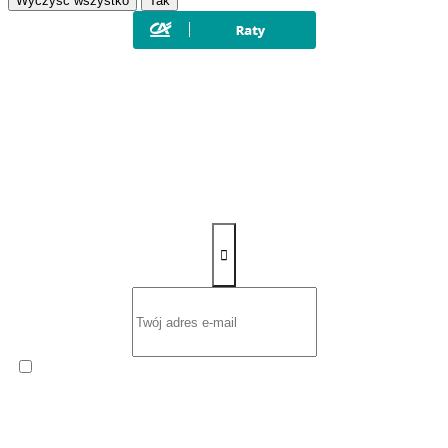
Wyczyść wszystko
Tak
Zapisz się na newsletter
Wyrażam zgodę na otrzymywanie od
ROW-MOT s.c. Ernest
Sawczuk i Renata Sawczuk
cyklicznego Newslettera
zawierającego informacje handlowe na podany przeze mnie adres
poczty elektronicznej.