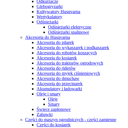
Odkurzacze
Glebogryzarki
Kultywatory Husqvarna
Wertykulatory
Odśnieżarki
Odśnieżarki elektryczne
Odśnieżarki spalinowe
Akcesoria do Husqvarna
Akcesoria do pilarek
Akcesoria do wykaszarek i podkaszarek
Akcesoria do robotów koszących
Akcesoria do kosiarek
Akcesoria do traktorów ogrodowych
Akcesoria do riderów
Akcesoria do myjek ciśnieniowych
Akcesoria do dmuchaw
Akcesoria do przecinarek
Akumulatory i ładowarki
Oleje i smary
Oleje
Smary
Świece zapłonowe
Zabawki
Części do maszyn ogrodniczych - części zamienne
Części do kosiarek