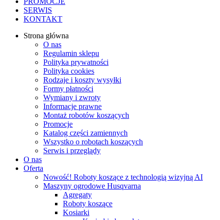
PROMOCJE
SERWIS
KONTAKT
Strona główna
O nas
Regulamin sklepu
Polityka prywatności
Polityka cookies
Rodzaje i koszty wysyłki
Formy płatności
Wymiany i zwroty
Informacje prawne
Montaż robotów koszących
Promocje
Katalog części zamiennych
Wszystko o robotach koszących
Serwis i przeglądy
O nas
Oferta
Nowość! Roboty koszące z technologią wizyjną AI
Maszyny ogrodowe Husqvarna
Agregaty
Roboty koszące
Kosiarki