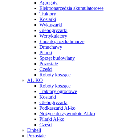
Agregaty
Elektronarzędzia akumulatorowe
Traktory
Kosiarki
Wykaszarki
Glebogryzarki
Wertykulatory
Łuparki, rozdrabniacze
Dmuchawy
Pilarki
Sprzęt budowlany
Pozostałe
Części
Roboty koszące
AL-KO
Roboty koszące
Traktory ogrodowe
Kosiarki
Glebogryzarki
Podkaszarki Al-ko
Nożyce do żywopłotu Al-ko
Pilarki Al-ko
Części
Einhell
Pozostałe