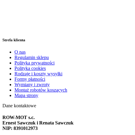
Strefa klienta
O nas
Regulamin sklepu
Polityka prywatności
Polityka cookies
Rodzaje i koszty wysyłki
Formy płatności
Wymiany i zwroty
Montaż robotów koszących
Mapa strony
Dane kontaktowe
ROW-MOT s.c.
Ernest Sawczuk i Renata Sawczuk
NIP: 8391012973