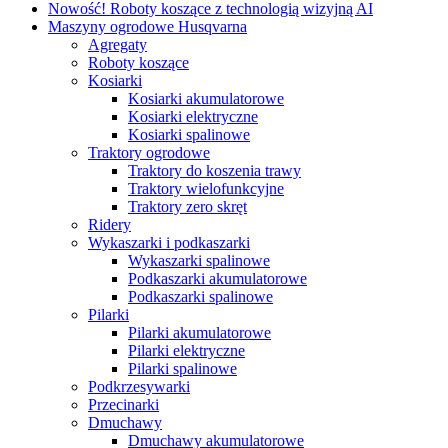
Nowość! Roboty koszące z technologią wizyjną AI
Maszyny ogrodowe Husqvarna
Agregaty
Roboty koszące
Kosiarki
Kosiarki akumulatorowe
Kosiarki elektryczne
Kosiarki spalinowe
Traktory ogrodowe
Traktory do koszenia trawy
Traktory wielofunkcyjne
Traktory zero skręt
Ridery
Wykaszarki i podkaszarki
Wykaszarki spalinowe
Podkaszarki akumulatorowe
Podkaszarki spalinowe
Pilarki
Pilarki akumulatorowe
Pilarki elektryczne
Pilarki spalinowe
Podkrzesywarki
Przecinarki
Dmuchawy
Dmuchawy akumulatorowe