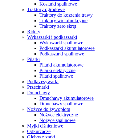
Kosiarki spalinowe
Traktory ogrodowe
Traktory do koszenia trawy
Traktory wielofunkcyjne
Traktory zero skręt
Ridery
Wykaszarki i podkaszarki
Wykaszarki spalinowe
Podkaszarki akumulatorowe
Podkaszarki spalinowe
Pilarki
Pilarki akumulatorowe
Pilarki elektryczne
Pilarki spalinowe
Podkrzesywarki
Przecinarki
Dmuchawy
Dmuchawy akumulatorowe
Dmuchawy spalinowe
Nożyce do żywopłotu
Nożyce elektryczne
Nożyce spalinowe
Myjki ciśnieniowe
Odkurzacze
Glebogryzarki