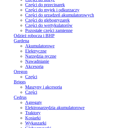
Części do przecinarek
Części do myjek i odkurzaczy
Części do urządzeń akumulatorowych
Części do glebogryzarek
Części do wertykulatorów
Pozostałe części zamienne
Odzież robocza i BHP
Gardena
Akumulatorowe
Elektryczne
Narzędzia ręczne
Nawadnianie
Akcesoria
Oregon
Części
Briggs
Maszyny i akcesoria
Części
Cedrus
Agregaty
Elektronarzędzia akumulatorowe
Traktory
Kosiarki
Wykaszarki