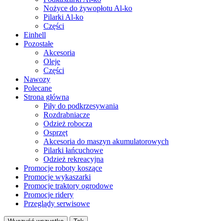
Nożyce do żywopłotu Al-ko
Pilarki Al-ko
Części
Einhell
Pozostałe
Akcesoria
Oleje
Części
Nawozy
Polecane
Strona główna
Piły do podkrzesywania
Rozdrabniacze
Odzież robocza
Osprzęt
Akcesoria do maszyn akumulatorowych
Pilarki łańcuchowe
Odzież rekreacyjna
Promocje roboty koszące
Promocje wykaszarki
Promocje traktory ogrodowe
Promocje ridery
Przeglądy serwisowe