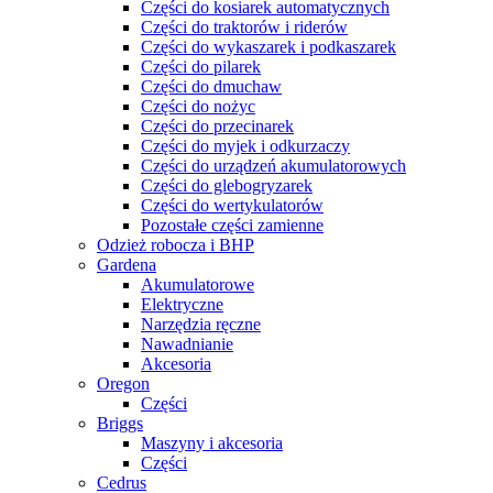
Części do kosiarek automatycznych
Części do traktorów i riderów
Części do wykaszarek i podkaszarek
Części do pilarek
Części do dmuchaw
Części do nożyc
Części do przecinarek
Części do myjek i odkurzaczy
Części do urządzeń akumulatorowych
Części do glebogryzarek
Części do wertykulatorów
Pozostałe części zamienne
Odzież robocza i BHP
Gardena
Akumulatorowe
Elektryczne
Narzędzia ręczne
Nawadnianie
Akcesoria
Oregon
Części
Briggs
Maszyny i akcesoria
Części
Cedrus