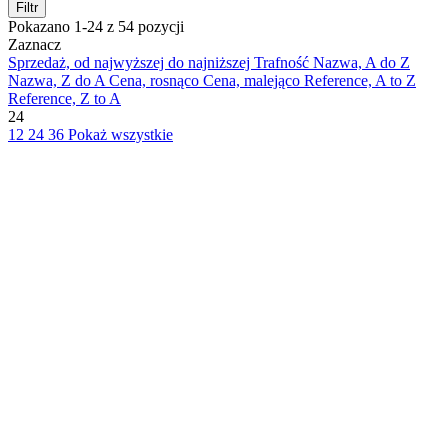
Filtr
Pokazano 1-24 z 54 pozycji
Zaznacz
Sprzedaż, od najwyższej do najniższej
Trafność
Nazwa, A do Z
Nazwa, Z do A
Cena, rosnąco
Cena, malejąco
Reference, A to Z
Reference, Z to A
24
12
24
36
Pokaż wszystkie