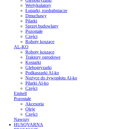
Glebogryzarki
Wertykulatory
Łuparki, rozdrabniacze
Dmuchawy
Pilarki
Sprzęt budowlany
Pozostałe
Części
Roboty koszące
AL-KO
Roboty koszące
Traktory ogrodowe
Kosiarki
Glebogryzarki
Podkaszarki Al-ko
Nożyce do żywopłotu Al-ko
Pilarki Al-ko
Części
Einhell
Pozostałe
Akcesoria
Oleje
Części
Nawozy
HUSQVARNA