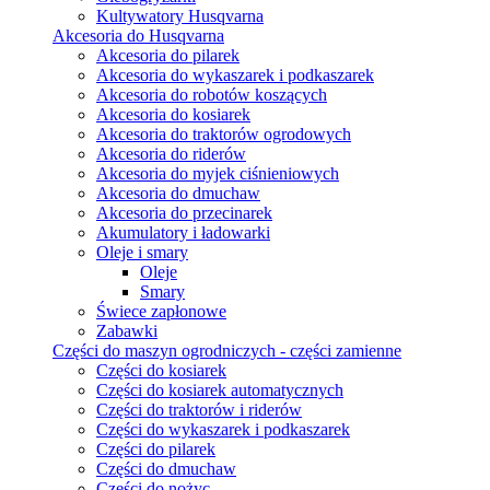
Kultywatory Husqvarna
Akcesoria do Husqvarna
Akcesoria do pilarek
Akcesoria do wykaszarek i podkaszarek
Akcesoria do robotów koszących
Akcesoria do kosiarek
Akcesoria do traktorów ogrodowych
Akcesoria do riderów
Akcesoria do myjek ciśnieniowych
Akcesoria do dmuchaw
Akcesoria do przecinarek
Akumulatory i ładowarki
Oleje i smary
Oleje
Smary
Świece zapłonowe
Zabawki
Części do maszyn ogrodniczych - części zamienne
Części do kosiarek
Części do kosiarek automatycznych
Części do traktorów i riderów
Części do wykaszarek i podkaszarek
Części do pilarek
Części do dmuchaw
Części do nożyc