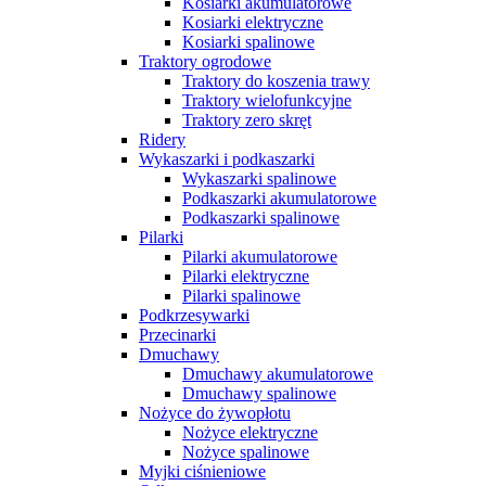
Kosiarki akumulatorowe
Kosiarki elektryczne
Kosiarki spalinowe
Traktory ogrodowe
Traktory do koszenia trawy
Traktory wielofunkcyjne
Traktory zero skręt
Ridery
Wykaszarki i podkaszarki
Wykaszarki spalinowe
Podkaszarki akumulatorowe
Podkaszarki spalinowe
Pilarki
Pilarki akumulatorowe
Pilarki elektryczne
Pilarki spalinowe
Podkrzesywarki
Przecinarki
Dmuchawy
Dmuchawy akumulatorowe
Dmuchawy spalinowe
Nożyce do żywopłotu
Nożyce elektryczne
Nożyce spalinowe
Myjki ciśnieniowe