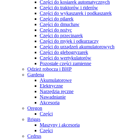
Części do kosiarek automatycznych
Części do traktorów i riderów
Części do wykaszarek i podkaszarek
Części do pilarek
Części do dmuchaw
Części do nożyc
Części do przecinarek
Części do myjek i odkurzaczy
Części do urządzeń akumulatorowych
Części do glebogryzarek
Części do wertykulatorów
Pozostałe części zamienne
Odzież robocza i BHP
Gardena
Akumulatorowe
Elektryczne
Narzędzia ręczne
Nawadnianie
Akcesoria
Oregon
Części
Briggs
Maszyny i akcesoria
Części
Cedrus