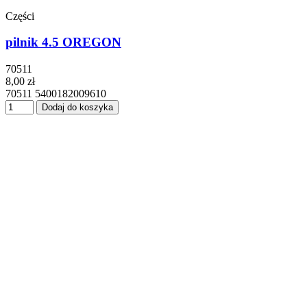
Części
pilnik 4.5 OREGON
70511
8,00 zł
70511 5400182009610
Dodaj do koszyka