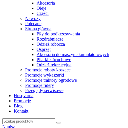
Akcesoria
Oleje
Części
Nawozy
Polecane
Strona główna
Piły do podkrzesywania
Rozdrabniacze
Odzież robocza
Osprzęt
Akcesoria do maszyn akumulatorowych
Pilarki łańcuchowe
Odzież rekreacyjna
Promocje roboty koszące
Promocje wykaszarki
Promocje traktory ogrodowe
Promocje ridery
Przeglądy serwisowe
Husqvarna
Promocje
Blog
Kontakt
Napisz