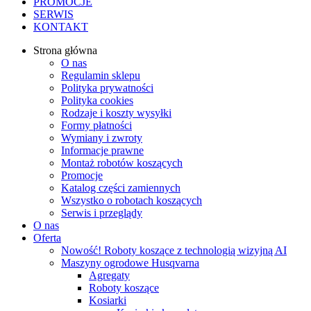
PROMOCJE
SERWIS
KONTAKT
Strona główna
O nas
Regulamin sklepu
Polityka prywatności
Polityka cookies
Rodzaje i koszty wysyłki
Formy płatności
Wymiany i zwroty
Informacje prawne
Montaż robotów koszących
Promocje
Katalog części zamiennych
Wszystko o robotach koszących
Serwis i przeglądy
O nas
Oferta
Nowość! Roboty koszące z technologią wizyjną AI
Maszyny ogrodowe Husqvarna
Agregaty
Roboty koszące
Kosiarki