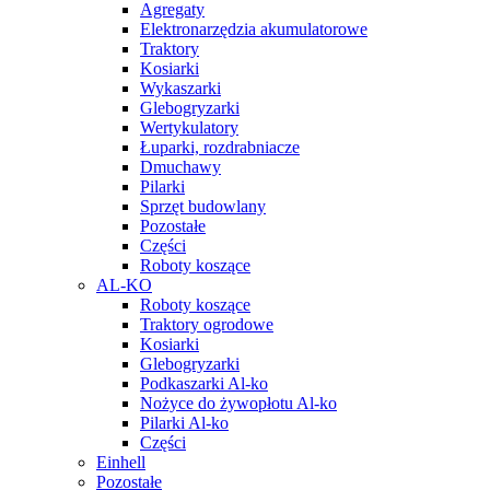
Agregaty
Elektronarzędzia akumulatorowe
Traktory
Kosiarki
Wykaszarki
Glebogryzarki
Wertykulatory
Łuparki, rozdrabniacze
Dmuchawy
Pilarki
Sprzęt budowlany
Pozostałe
Części
Roboty koszące
AL-KO
Roboty koszące
Traktory ogrodowe
Kosiarki
Glebogryzarki
Podkaszarki Al-ko
Nożyce do żywopłotu Al-ko
Pilarki Al-ko
Części
Einhell
Pozostałe