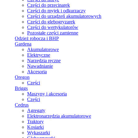
Części do przecinarek
Części do myjek i odkurzaczy
Części do urządzeń akumulatorowych
Części do glebogryzarek
Części do wertykulatorów
Pozostałe części zamienne
Odzież robocza i BHP
Gardena
Akumulatorowe
Elektryczne
Narzędzia ręczne
Nawadnianie
Akcesoria
Oregon
Części
Briggs
Maszyny i akcesoria
Części
Cedrus
Agregaty
Elektronarzędzia akumulatorowe
Traktory
Kosiarki
Wykaszarki