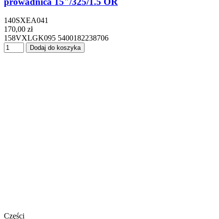
prowadnica 15"/325/1.5 OR
140SXEA041
170,00 zł
158VXLGK095 5400182238706
Dodaj do koszyka
Części