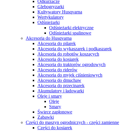
Odkurzacze
Glebogryzarki
Kultywatory Husqvarna
Wertykulatory
Odśnieżarki
Odśnieżarki elektryczne
Odśnieżarki spalinowe
Akcesoria do Husqvarna
Akcesoria do pilarek
Akcesoria do wykaszarek i podkaszarek
Akcesoria do robotów koszących
Akcesoria do kosiarek
Akcesoria do traktorów ogrodowych
Akcesoria do riderów
Akcesoria do myjek ciśnieniowych
Akcesoria do dmuchaw
Akcesoria do przecinarek
Akumulatory i ładowarki
Oleje i smary
Oleje
Smary
Świece zapłonowe
Zabawki
Części do maszyn ogrodniczych - części zamienne
Części do kosiarek