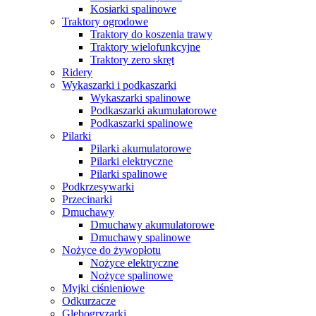
Kosiarki spalinowe
Traktory ogrodowe
Traktory do koszenia trawy
Traktory wielofunkcyjne
Traktory zero skręt
Ridery
Wykaszarki i podkaszarki
Wykaszarki spalinowe
Podkaszarki akumulatorowe
Podkaszarki spalinowe
Pilarki
Pilarki akumulatorowe
Pilarki elektryczne
Pilarki spalinowe
Podkrzesywarki
Przecinarki
Dmuchawy
Dmuchawy akumulatorowe
Dmuchawy spalinowe
Nożyce do żywopłotu
Nożyce elektryczne
Nożyce spalinowe
Myjki ciśnieniowe
Odkurzacze
Glebogryzarki