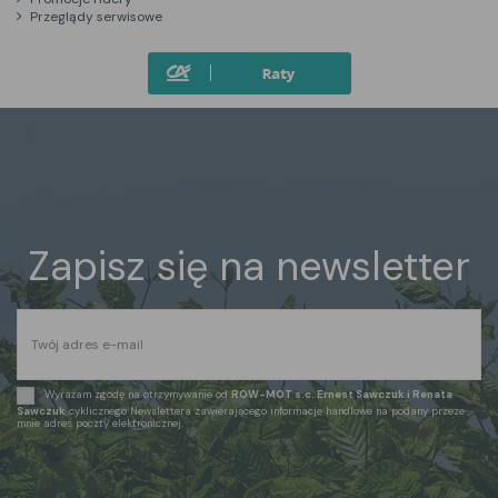
Przeglądy serwisowe
Zapisz się na newsletter
Wyrażam zgodę na otrzymywanie od
ROW-MOT s.c. Ernest Sawczuk i Renata
Sawczuk
cyklicznego Newslettera zawierającego informacje handlowe na podany przeze
mnie adres poczty elektronicznej.