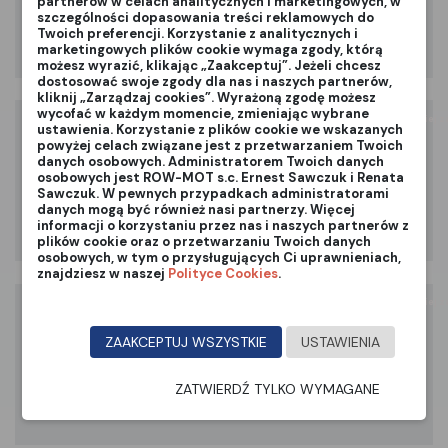
kurtyna wodna zestaw
partnerów w celach analitycznych i marketingowych, w
szczególności dopasowania treści reklamowych do
Twoich preferencji. Korzystanie z analitycznych i
ZOBACZ PRODUKT
marketingowych plików cookie wymaga zgody, którą
możesz wyrazić, klikając „Zaakceptuj”. Jeżeli chcesz
dostosować swoje zgody dla nas i naszych partnerów,
kliknij „Zarządzaj cookies”. Wyrażoną zgodę możesz
wycofać w każdym momencie, zmieniając wybrane
Przepraszamy produkt chwilowo niedostępny, jeśli chcesz go otrzymać szybciej z
ustawienia. Korzystanie z plików cookie we wskazanych
powyżej celach związane jest z przetwarzaniem Twoich
Akcesoria
279,00 zł
danych osobowych. Administratorem Twoich danych
linia krop.MDS do rzęd-zest.L 13013-
osobowych jest ROW-MOT s.c. Ernest Sawczuk i Renata
20
Sawczuk. W pewnych przypadkach administratorami
danych mogą być również nasi partnerzy. Więcej
ZOBACZ PRODUKT
informacji o korzystaniu przez nas i naszych partnerów z
plików cookie oraz o przetwarzaniu Twoich danych
osobowych, w tym o przysługujących Ci uprawnieniach,
znajdziesz w naszej
Polityce Cookies
.
Przepraszamy produkt chwilowo niedostępny, jeśli chcesz go otrzymać szybciej z
Akcesoria
50,00 zł
ZAAKCEPTUJ WSZYSTKIE
USTAWIENIA
noże zapasowe Gardena
2417/8840/8841
ZATWIERDŹ TYLKO WYMAGANE
ZOBACZ PRODUKT