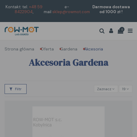
Kontakt: tel.
+48 59
e-
Darmowa dostawa
8422904
,
mail
sklep@rowmot.com
od 1000 zł !
0
Strona główna
Oferta
Gardena
Akcesoria
Akcesoria Gardena
Filtr
Zaznacz
19