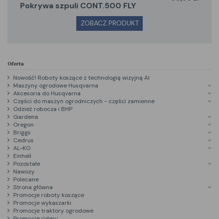
pokrywa szpuli CONT.500 FLY
ZOBACZ PRODUKT
Oferta
Nowość! Roboty koszące z technologią wizyjną AI
Maszyny ogrodowe Husqvarna
Akcesoria do Husqvarna
Części do maszyn ogrodniczych - części zamienne
Odzież robocza i BHP
Gardena
Oregon
Briggs
Cedrus
AL-KO
Einhell
Pozostałe
Nawozy
Polecane
Strona główna
Promocje roboty koszące
Promocje wykaszarki
Promocje traktory ogrodowe
Promocje ridery