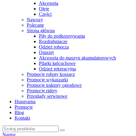
Akcesoria
Oleje
Części
Nawozy
Polecane
Strona główna
Piły do podkrzesywania
Rozdrabniacze
Odzież robocza
Osprzęt
Akcesoria do maszyn akumulatorowych
Pilarki łańcuchowe
Odzież rekreacyjna
Promocje roboty koszące
Promocje wykaszarki
Promocje traktory ogrodowe
Promocje ridery
Przeglądy serwisowe
Husqvarna
Promocje
Blog
Kontakt
Napisz