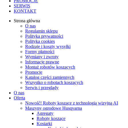
PROMOCJE
SERWIS
KONTAKT
Strona główna
O nas
Regulamin sklepu
Polityka prywatności
Polityka cookies
Rodzaje i koszty wysyłki
Formy płatności
Wymiany i zwroty
Informacje prawne
Montaż robotów koszących
Promocje
Katalog części zamiennych
Wszystko o robotach koszących
Serwis i przeglądy
O nas
Oferta
Nowość! Roboty koszące z technologią wizyjną AI
Maszyny ogrodowe Husqvarna
Agregaty
Roboty koszące
Kosiarki