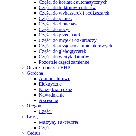
Części do kosiarek automatycznych
Części do traktorów i riderów
Części do wykaszarek i podkaszarek
Części do pilarek
Części do dmuchaw
Części do nożyc
Części do przecinarek
Części do myjek i odkurzaczy
Części do urządzeń akumulatorowych
Części do glebogryzarek
Części do wertykulatorów
Pozostałe części zamienne
Odzież robocza i BHP
Gardena
Akumulatorowe
Elektryczne
Narzędzia ręczne
Nawadnianie
Akcesoria
Oregon
Części
Briggs
Maszyny i akcesoria
Części
Cedrus