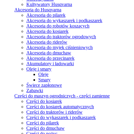
Kultywatory Husqvarna
Akcesoria do Husqvarna
Akcesoria do pilarek
Akcesoria do wykaszarek i podkaszarek
Akcesoria do robotów koszących
Akcesoria do kosiarek
Akcesoria do traktorów ogrodowych
Akcesoria do riderów
Akcesoria do myjek ciśnieniowych
Akcesoria do dmuchaw
Akcesoria do przecinarek
Akumulatory i ładowarki
Oleje i smary
Oleje
Smary
Świece zapłonowe
Zabawki
Części do maszyn ogrodniczych - części zamienne
Części do kosiarek
Części do kosiarek automatycznych
Części do traktorów i riderów
Części do wykaszarek i podkaszarek
Części do pilarek
Części do dmuchaw
Części do nożyc