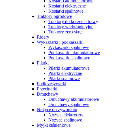
Kosiarki akumulatorowe
Kosiarki elektryczne
Kosiarki spalinowe
Traktory ogrodowe
Traktory do koszenia trawy
Traktory wielofunkcyjne
Traktory zero skręt
Ridery
Wykaszarki i podkaszarki
Wykaszarki spalinowe
Podkaszarki akumulatorowe
Podkaszarki spalinowe
Pilarki
Pilarki akumulatorowe
Pilarki elektryczne
Pilarki spalinowe
Podkrzesywarki
Przecinarki
Dmuchawy
Dmuchawy akumulatorowe
Dmuchawy spalinowe
Nożyce do żywopłotu
Nożyce elektryczne
Nożyce spalinowe
Myjki ciśnieniowe