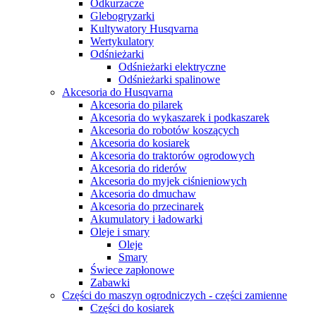
Odkurzacze
Glebogryzarki
Kultywatory Husqvarna
Wertykulatory
Odśnieżarki
Odśnieżarki elektryczne
Odśnieżarki spalinowe
Akcesoria do Husqvarna
Akcesoria do pilarek
Akcesoria do wykaszarek i podkaszarek
Akcesoria do robotów koszących
Akcesoria do kosiarek
Akcesoria do traktorów ogrodowych
Akcesoria do riderów
Akcesoria do myjek ciśnieniowych
Akcesoria do dmuchaw
Akcesoria do przecinarek
Akumulatory i ładowarki
Oleje i smary
Oleje
Smary
Świece zapłonowe
Zabawki
Części do maszyn ogrodniczych - części zamienne
Części do kosiarek