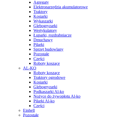
Agregaty
Elektronarzędzia akumulatorowe
Traktory
Kosiarki
Wykaszarki
Glebogryzarki
Wertykulatory
Łuparki, rozdrabniacze
Dmuchawy
Pilarki
Sprzęt budowlany
Pozostałe
Części
Roboty koszące
AL-KO
Roboty koszące
Traktory ogrodowe
Kosiarki
Glebogryzarki
Podkaszarki Al-ko
Nożyce do żywopłotu Al-ko
Pilarki Al-ko
Części
Einhell
Pozostałe