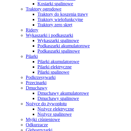
Kosiarki spalinowe
Traktory ogrodowe
Traktory do koszenia trawy
Traktory wielofunkcyjne
Traktory zero skręt
Ridery
Wykaszarki i podkaszarki
Wykaszarki spalinowe
Podkaszarki akumulatorowe
Podkaszarki spalinowe
Pilarki
Pilarki akumulatorowe
Pilarki elektryczne
Pilarki spalinowe
Podkrzesywarki
Przecinarki
Dmuchawy
Dmuchawy akumulatorowe
Dmuchawy spalinowe
Nożyce do żywopłotu
Nożyce elektryczne
Nożyce spalinowe
Myjki ciśnieniowe
Odkurzacze
Glebogryzarki