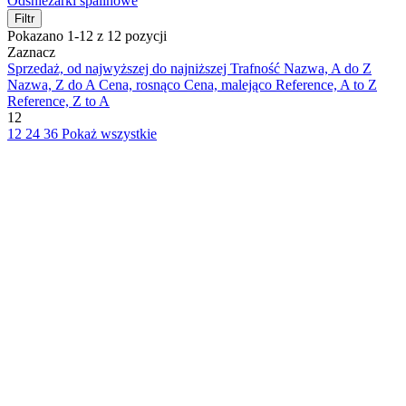
Odśnieżarki spalinowe
Filtr
Pokazano 1-12 z 12 pozycji
Zaznacz
Sprzedaż, od najwyższej do najniższej
Trafność
Nazwa, A do Z
Nazwa, Z do A
Cena, rosnąco
Cena, malejąco
Reference, A to Z
Reference, Z to A
12
12
24
36
Pokaż wszystkie