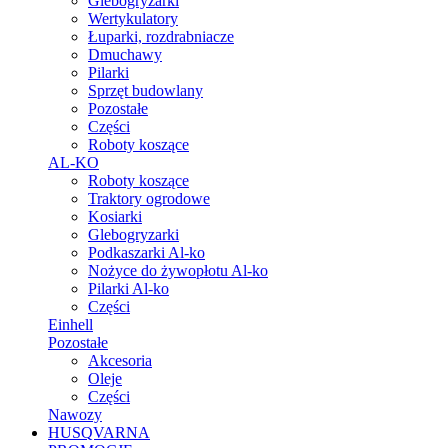
Glebogryzarki
Wertykulatory
Łuparki, rozdrabniacze
Dmuchawy
Pilarki
Sprzęt budowlany
Pozostałe
Części
Roboty koszące
AL-KO
Roboty koszące
Traktory ogrodowe
Kosiarki
Glebogryzarki
Podkaszarki Al-ko
Nożyce do żywopłotu Al-ko
Pilarki Al-ko
Części
Einhell
Pozostałe
Akcesoria
Oleje
Części
Nawozy
HUSQVARNA