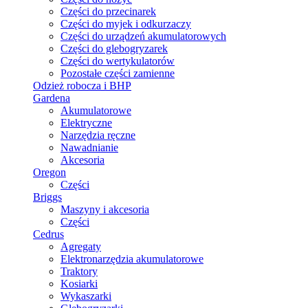
Części do przecinarek
Części do myjek i odkurzaczy
Części do urządzeń akumulatorowych
Części do glebogryzarek
Części do wertykulatorów
Pozostałe części zamienne
Odzież robocza i BHP
Gardena
Akumulatorowe
Elektryczne
Narzędzia ręczne
Nawadnianie
Akcesoria
Oregon
Części
Briggs
Maszyny i akcesoria
Części
Cedrus
Agregaty
Elektronarzędzia akumulatorowe
Traktory
Kosiarki
Wykaszarki