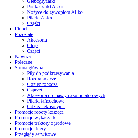
Glebogryzarki
Podkaszarki Al-ko
Nożyce do żywopłotu Al-ko
Pilarki Al-ko
Części
Einhell
Pozostałe
Akcesoria
Oleje
Części
Nawozy
Polecane
Strona główna
Piły do podkrzesywania
Rozdrabniacze
Odzież robocza
Osprzęt
Akcesoria do maszyn akumulatorowych
Pilarki łańcuchowe
Odzież rekreacyjna
Promocje roboty koszące
Promocje wykaszarki
Promocje traktory ogrodowe
Promocje ridery
Przeglądy serwisowe