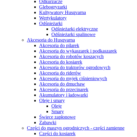
Odkurzacze
Glebogryzarki
Kultywatory Husqvarna
Wertykulatory
Odśnieżarki
Odśnieżarki elektryczne
Odśnieżarki spalinowe
Akcesoria do Husqvarna
Akcesoria do pilarek
Akcesoria do wykaszarek i podkaszarek
Akcesoria do robotów koszących
Akcesoria do kosiarek
Akcesoria do traktorów ogrodowych
Akcesoria do riderów
Akcesoria do myjek ciśnieniowych
Akcesoria do dmuchaw
Akcesoria do przecinarek
Akumulatory i ładowarki
Oleje i smary
Oleje
Smary
Świece zapłonowe
Zabawki
Części do maszyn ogrodniczych - części zamienne
Części do kosiarek