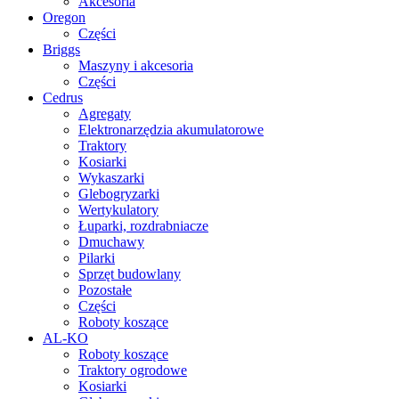
Akcesoria
Oregon
Części
Briggs
Maszyny i akcesoria
Części
Cedrus
Agregaty
Elektronarzędzia akumulatorowe
Traktory
Kosiarki
Wykaszarki
Glebogryzarki
Wertykulatory
Łuparki, rozdrabniacze
Dmuchawy
Pilarki
Sprzęt budowlany
Pozostałe
Części
Roboty koszące
AL-KO
Roboty koszące
Traktory ogrodowe
Kosiarki