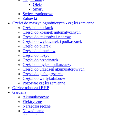
Oleje
Smary
Świece zapłonowe
Zabawki
Części do maszyn ogrodniczych - części zamienne
Części do kosiarek
Części do kosiarek automatycznych
Części do traktorów i riderów
Części do wykaszarek i podkaszarek
Części do pilarek
Części do dmuchaw
Części do nożyc
Części do przecinarek
Części do myjek i odkurzaczy
Części do urządzeń akumulatorowych
Części do glebogryzarek
Części do wertykulatorów
Pozostałe części zamienne
Odzież robocza i BHP
Gardena
Akumulatorowe
Elektryczne
Narzędzia ręczne
Nawadnianie