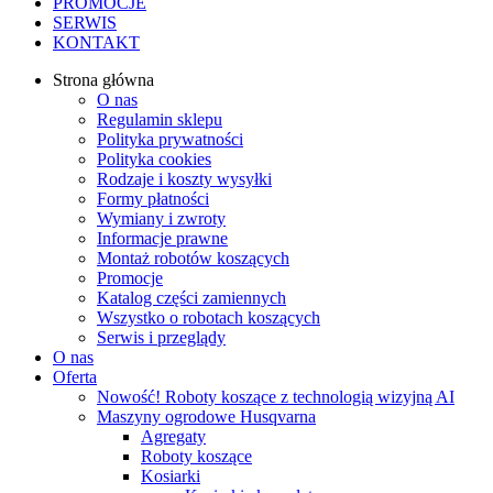
PROMOCJE
SERWIS
KONTAKT
Strona główna
O nas
Regulamin sklepu
Polityka prywatności
Polityka cookies
Rodzaje i koszty wysyłki
Formy płatności
Wymiany i zwroty
Informacje prawne
Montaż robotów koszących
Promocje
Katalog części zamiennych
Wszystko o robotach koszących
Serwis i przeglądy
O nas
Oferta
Nowość! Roboty koszące z technologią wizyjną AI
Maszyny ogrodowe Husqvarna
Agregaty
Roboty koszące
Kosiarki