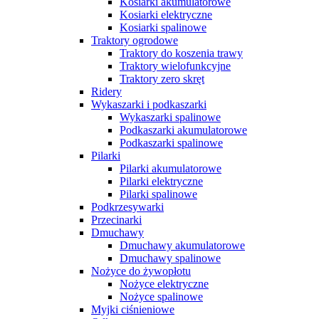
Kosiarki akumulatorowe
Kosiarki elektryczne
Kosiarki spalinowe
Traktory ogrodowe
Traktory do koszenia trawy
Traktory wielofunkcyjne
Traktory zero skręt
Ridery
Wykaszarki i podkaszarki
Wykaszarki spalinowe
Podkaszarki akumulatorowe
Podkaszarki spalinowe
Pilarki
Pilarki akumulatorowe
Pilarki elektryczne
Pilarki spalinowe
Podkrzesywarki
Przecinarki
Dmuchawy
Dmuchawy akumulatorowe
Dmuchawy spalinowe
Nożyce do żywopłotu
Nożyce elektryczne
Nożyce spalinowe
Myjki ciśnieniowe