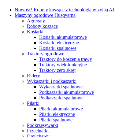
Nowość! Roboty koszące z technologią wizyjną AI
Maszyny ogrodowe Husqvarna
Agregaty
Roboty koszące
Kosiarki
Kosiarki akumulatorowe
Kosiarki elektryczne
Kosiarki spalinowe
Traktory ogrodowe
Traktory do koszenia trawy
Traktory wielofunkcyjne
Traktory zero skręt
Ridery
Wykaszarki i podkaszarki
Wykaszarki spalinowe
Podkaszarki akumulatorowe
Podkaszarki spalinowe
Pilarki
Pilarki akumulatorowe
Pilarki elektryczne
Pilarki spalinowe
Podkrzesywarki
Przecinarki
Dmuchawy