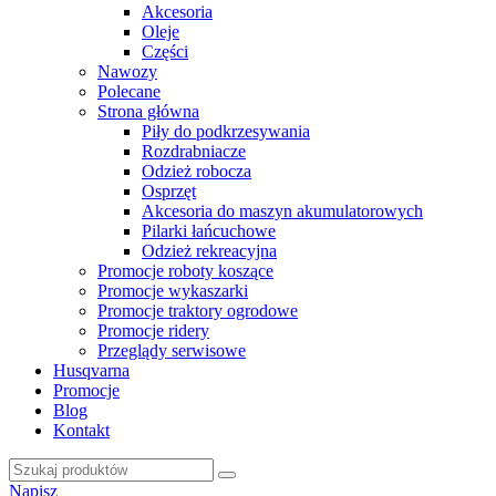
Akcesoria
Oleje
Części
Nawozy
Polecane
Strona główna
Piły do podkrzesywania
Rozdrabniacze
Odzież robocza
Osprzęt
Akcesoria do maszyn akumulatorowych
Pilarki łańcuchowe
Odzież rekreacyjna
Promocje roboty koszące
Promocje wykaszarki
Promocje traktory ogrodowe
Promocje ridery
Przeglądy serwisowe
Husqvarna
Promocje
Blog
Kontakt
Napisz