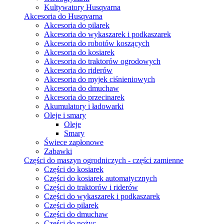
Kultywatory Husqvarna
Akcesoria do Husqvarna
Akcesoria do pilarek
Akcesoria do wykaszarek i podkaszarek
Akcesoria do robotów koszących
Akcesoria do kosiarek
Akcesoria do traktorów ogrodowych
Akcesoria do riderów
Akcesoria do myjek ciśnieniowych
Akcesoria do dmuchaw
Akcesoria do przecinarek
Akumulatory i ładowarki
Oleje i smary
Oleje
Smary
Świece zapłonowe
Zabawki
Części do maszyn ogrodniczych - części zamienne
Części do kosiarek
Części do kosiarek automatycznych
Części do traktorów i riderów
Części do wykaszarek i podkaszarek
Części do pilarek
Części do dmuchaw
Części do nożyc