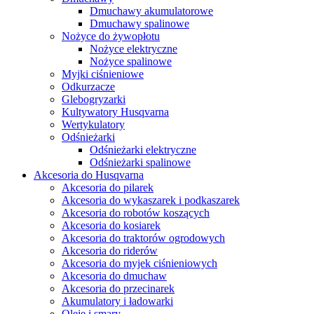
Dmuchawy akumulatorowe
Dmuchawy spalinowe
Nożyce do żywopłotu
Nożyce elektryczne
Nożyce spalinowe
Myjki ciśnieniowe
Odkurzacze
Glebogryzarki
Kultywatory Husqvarna
Wertykulatory
Odśnieżarki
Odśnieżarki elektryczne
Odśnieżarki spalinowe
Akcesoria do Husqvarna
Akcesoria do pilarek
Akcesoria do wykaszarek i podkaszarek
Akcesoria do robotów koszących
Akcesoria do kosiarek
Akcesoria do traktorów ogrodowych
Akcesoria do riderów
Akcesoria do myjek ciśnieniowych
Akcesoria do dmuchaw
Akcesoria do przecinarek
Akumulatory i ładowarki
Oleje i smary