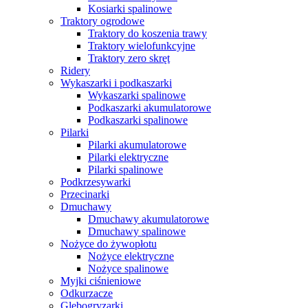
Kosiarki spalinowe
Traktory ogrodowe
Traktory do koszenia trawy
Traktory wielofunkcyjne
Traktory zero skręt
Ridery
Wykaszarki i podkaszarki
Wykaszarki spalinowe
Podkaszarki akumulatorowe
Podkaszarki spalinowe
Pilarki
Pilarki akumulatorowe
Pilarki elektryczne
Pilarki spalinowe
Podkrzesywarki
Przecinarki
Dmuchawy
Dmuchawy akumulatorowe
Dmuchawy spalinowe
Nożyce do żywopłotu
Nożyce elektryczne
Nożyce spalinowe
Myjki ciśnieniowe
Odkurzacze
Glebogryzarki