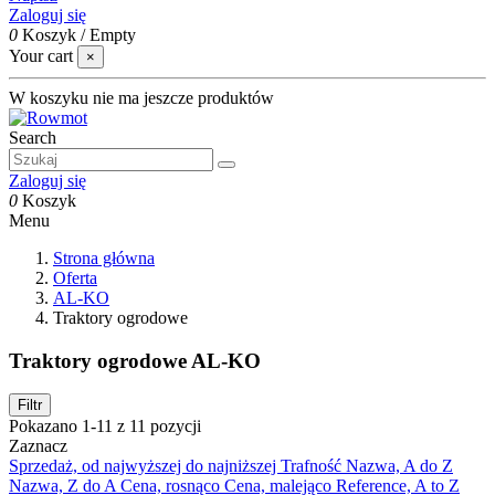
Zaloguj się
0
Koszyk
/
Empty
Your cart
×
W koszyku nie ma jeszcze produktów
Search
Zaloguj się
0
Koszyk
Menu
Strona główna
Oferta
AL-KO
Traktory ogrodowe
Traktory ogrodowe AL-KO
Filtr
Pokazano 1-11 z 11 pozycji
Zaznacz
Sprzedaż, od najwyższej do najniższej
Trafność
Nazwa, A do Z
Nazwa, Z do A
Cena, rosnąco
Cena, malejąco
Reference, A to Z