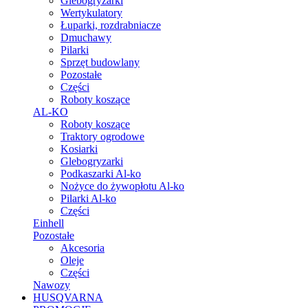
Glebogryzarki
Wertykulatory
Łuparki, rozdrabniacze
Dmuchawy
Pilarki
Sprzęt budowlany
Pozostałe
Części
Roboty koszące
AL-KO
Roboty koszące
Traktory ogrodowe
Kosiarki
Glebogryzarki
Podkaszarki Al-ko
Nożyce do żywopłotu Al-ko
Pilarki Al-ko
Części
Einhell
Pozostałe
Akcesoria
Oleje
Części
Nawozy
HUSQVARNA