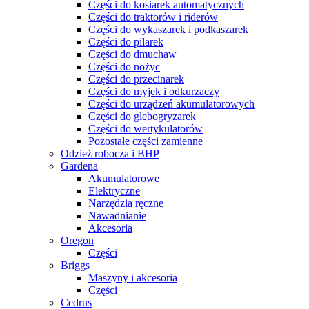
Części do kosiarek automatycznych
Części do traktorów i riderów
Części do wykaszarek i podkaszarek
Części do pilarek
Części do dmuchaw
Części do nożyc
Części do przecinarek
Części do myjek i odkurzaczy
Części do urządzeń akumulatorowych
Części do glebogryzarek
Części do wertykulatorów
Pozostałe części zamienne
Odzież robocza i BHP
Gardena
Akumulatorowe
Elektryczne
Narzędzia ręczne
Nawadnianie
Akcesoria
Oregon
Części
Briggs
Maszyny i akcesoria
Części
Cedrus