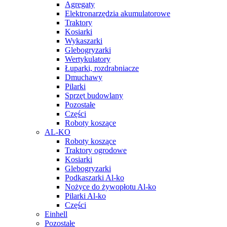
Agregaty
Elektronarzędzia akumulatorowe
Traktory
Kosiarki
Wykaszarki
Glebogryzarki
Wertykulatory
Łuparki, rozdrabniacze
Dmuchawy
Pilarki
Sprzęt budowlany
Pozostałe
Części
Roboty koszące
AL-KO
Roboty koszące
Traktory ogrodowe
Kosiarki
Glebogryzarki
Podkaszarki Al-ko
Nożyce do żywopłotu Al-ko
Pilarki Al-ko
Części
Einhell
Pozostałe