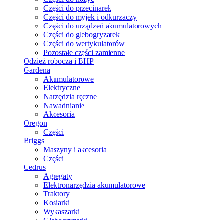
Części do przecinarek
Części do myjek i odkurzaczy
Części do urządzeń akumulatorowych
Części do glebogryzarek
Części do wertykulatorów
Pozostałe części zamienne
Odzież robocza i BHP
Gardena
Akumulatorowe
Elektryczne
Narzędzia ręczne
Nawadnianie
Akcesoria
Oregon
Części
Briggs
Maszyny i akcesoria
Części
Cedrus
Agregaty
Elektronarzędzia akumulatorowe
Traktory
Kosiarki
Wykaszarki