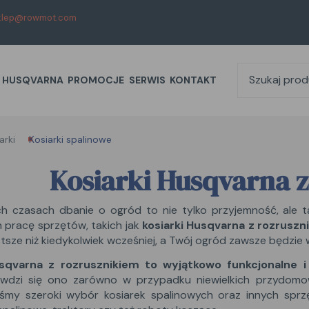
klep@rowmot.com
HUSQVARNA
PROMOCJE
SERWIS
KONTAKT
arki
Kosiarki spalinowe
Kosiarki Husqvarna 
ch czasach dbanie o ogród to nie tylko przyjemność, ale 
h pracę sprzętów, takich jak
kosiarki Husqvarna z rozruszn
stsze niż kiedykolwiek wcześniej, a Twój ogród zawsze będzie 
sqvarna z rozrusznikiem to wyjątkowo funkcjonalne i
awdzi się ono zarówno w przypadku niewielkich przydomow
iśmy szeroki wybór kosiarek spalinowych oraz innych sprz