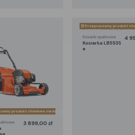
Przepraszamy produkt chwil
Kosiarki spalinowe
4 9
kosiarka LB553S
e
zamy produkt chwilowo niedostępny, jeśli chcesz go otrzymać szybciej 
palinowe
3 899,00 zł
wa