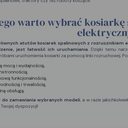
spalinowe, traktory czy też roboty koszące.
ego warto wybrać kosiarkę 
elektrycz
ównych atutów kosiarek spalinowych z rozrusznikiem e
zenie, jest łatwość ich uruchamiania
. Dzięki temu narz
róbami uruchomienia kosiarki za pomocą linki rozruchowej. Po
 mocą i wydajnością,
hstronnością,
ową funkcjonalnością,
odnością i trwałością,
ną obsługą.
 do zamawiania wybranych modeli
, a w razie jakichkolw
Twojej dyspozycji!