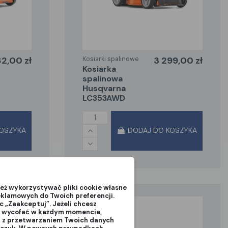
2,00 zł
Kosiarki spalinowe
3 299,00 zł
kosiarka
spalinowa
Husqvarna
LC353AWD
OSZYKA
DODAJ DO KOSZYKA
eż wykorzystywać pliki cookie własne
eklamowych do Twoich preferencji.
c „Zaakceptuj”. Jeżeli chcesz
sz wycofać w każdym momencie,
st z przetwarzaniem Twoich danych