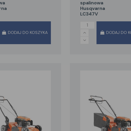
wa
spalinowa
rna
Husqvarna
LC347V
DODAJ DO KOSZYKA
DODAJ DO K