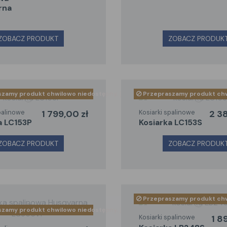
rna
ZOBACZ PRODUKT
ZOBACZ PRODUK
zamy produkt chwilowo niedostępny, jeśli chcesz go otrzymać szybciej 
Przepraszamy produkt chwil
palinowe
1 799,00 zł
Kosiarki spalinowe
2 3
ka LC153P
kosiarka LC153S
ZOBACZ PRODUKT
ZOBACZ PRODUK
Przepraszamy produkt chwil
zamy produkt chwilowo niedostępny, jeśli chcesz go otrzymać szybciej 
Kosiarki spalinowe
1 8