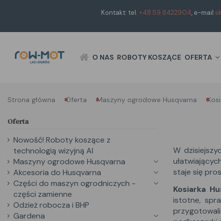
Kontakt: tel.
+48 59 8422904
, e-mail
s
O NAS
ROBOTY KOSZĄCE
OFERTA
Strona główna
Oferta
Maszyny ogrodowe Husqvarna
Kosi
Oferta
Nowość! Roboty koszące z
W dzisiejszy
technologią wizyjną AI
ułatwiającyc
Maszyny ogrodowe Husqvarna
staje się pro
Akcesoria do Husqvarna
Części do maszyn ogrodniczych -
Kosiarka Hu
części zamienne
istotne, spr
Odzież robocza i BHP
przygotowal
Gardena