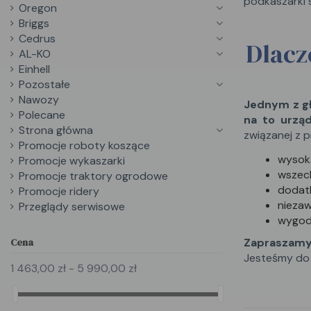
podkaszarki 
Oregon
Briggs
Cedrus
Dlacz
AL-KO
Einhell
Pozostałe
Nawozy
Jednym z gł
Polecane
na to urząd
Strona główna
związanej z p
Promocje roboty koszące
wysoką
Promocje wykaszarki
wszec
Promocje traktory ogrodowe
dodatk
Promocje ridery
niezaw
Przeglądy serwisowe
wygod
Cena
Zapraszamy
Jesteśmy do 
1 463,00 zł - 5 990,00 zł