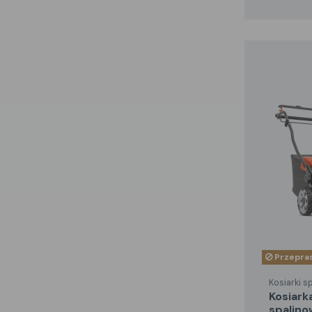
Przepras
Kosiarki s
kosiarka
spalino