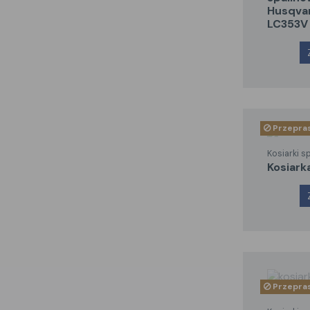
Husqva
LC353V
Przepras
Kosiarki s
kosiar
Przepras