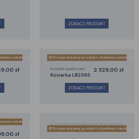
T
ZOBACZ PRODUKT
zadzwoń lub napisz maila
owo niedostępny, jeśli chcesz go otrzymać szybciej zadzwoń lub napisz
Przepraszamy produkt chwilowo niedostępny, 
89,00 zł
Kosiarki spalinowe
2 329,00 zł
kosiarka LB256S
T
ZOBACZ PRODUKT
owo niedostępny, jeśli chcesz go otrzymać szybciej zadzwoń lub napisz
zadzwoń lub napisz maila
Przepraszamy produkt chwilowo niedostępny, 
99,00 zł