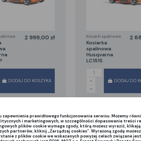
palinowe
2 999,00 zł
Kosiarki spalinowe
2 68
kosiarka
wa
spalinowa
rna
Husqvarna
P
LC151S
DODAJ DO KOSZYKA
DODAJ DO K
lu zapewnienia prawidłowego funkcjonowania serwisu. Możemy równi
litycznych i marketingowych, w szczególności dopasowania treści r
ingowych plików cookie wymaga zgody, którą możesz wyrazić, klikają
szych partnerów, kliknij „Zarządzaj cookies”. Wyrażoną zgodę może
ystanie z plików cookie we wskazanych powyżej celach związane je