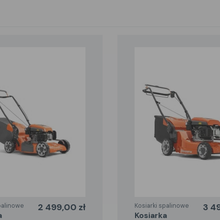
palinowe
2 499,00 zł
Kosiarki spalinowe
3 4
kosiarka