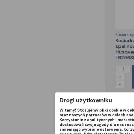
Kosiarki s
kosiarka
spalino
Husqva
LB256S
Drogi użytkowniku
Witamy! Stosujemy pliki cookie w ce
oraz naszych partnerów w celach ana
Korzystanie z analitycznych i market
dostosować swoje zgody dla nas i na
zmieniając wybrane ustawienia. Korz