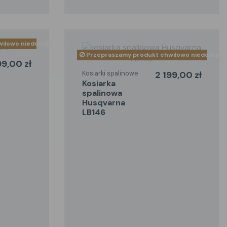
owo niedostępny, jeśli chcesz go otrzymać szybciej zadzwoń lub napisz
Przepraszamy produkt chwilowo niedostępny, 
99,00 zł
Kosiarki spalinowe
2 199,00 zł
kosiarka
spalinowa
Husqvarna
LB146
zadzwoń lub napisz maila