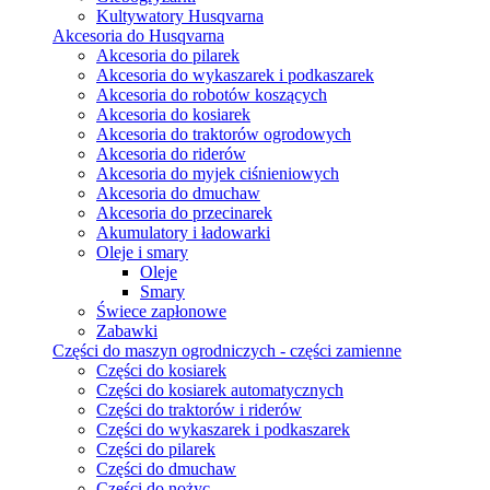
Kultywatory Husqvarna
Akcesoria do Husqvarna
Akcesoria do pilarek
Akcesoria do wykaszarek i podkaszarek
Akcesoria do robotów koszących
Akcesoria do kosiarek
Akcesoria do traktorów ogrodowych
Akcesoria do riderów
Akcesoria do myjek ciśnieniowych
Akcesoria do dmuchaw
Akcesoria do przecinarek
Akumulatory i ładowarki
Oleje i smary
Oleje
Smary
Świece zapłonowe
Zabawki
Części do maszyn ogrodniczych - części zamienne
Części do kosiarek
Części do kosiarek automatycznych
Części do traktorów i riderów
Części do wykaszarek i podkaszarek
Części do pilarek
Części do dmuchaw
Części do nożyc