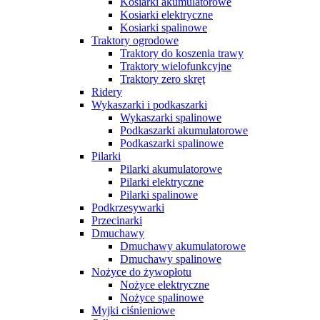
Kosiarki akumulatorowe
Kosiarki elektryczne
Kosiarki spalinowe
Traktory ogrodowe
Traktory do koszenia trawy
Traktory wielofunkcyjne
Traktory zero skręt
Ridery
Wykaszarki i podkaszarki
Wykaszarki spalinowe
Podkaszarki akumulatorowe
Podkaszarki spalinowe
Pilarki
Pilarki akumulatorowe
Pilarki elektryczne
Pilarki spalinowe
Podkrzesywarki
Przecinarki
Dmuchawy
Dmuchawy akumulatorowe
Dmuchawy spalinowe
Nożyce do żywopłotu
Nożyce elektryczne
Nożyce spalinowe
Myjki ciśnieniowe