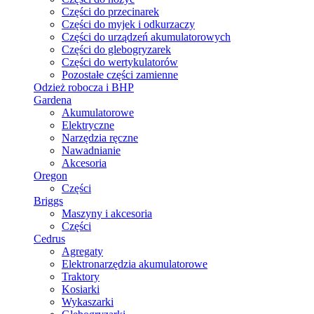
Części do przecinarek
Części do myjek i odkurzaczy
Części do urządzeń akumulatorowych
Części do glebogryzarek
Części do wertykulatorów
Pozostałe części zamienne
Odzież robocza i BHP
Gardena
Akumulatorowe
Elektryczne
Narzędzia ręczne
Nawadnianie
Akcesoria
Oregon
Części
Briggs
Maszyny i akcesoria
Części
Cedrus
Agregaty
Elektronarzędzia akumulatorowe
Traktory
Kosiarki
Wykaszarki