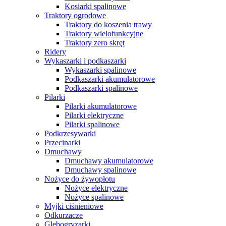
Kosiarki spalinowe
Traktory ogrodowe
Traktory do koszenia trawy
Traktory wielofunkcyjne
Traktory zero skręt
Ridery
Wykaszarki i podkaszarki
Wykaszarki spalinowe
Podkaszarki akumulatorowe
Podkaszarki spalinowe
Pilarki
Pilarki akumulatorowe
Pilarki elektryczne
Pilarki spalinowe
Podkrzesywarki
Przecinarki
Dmuchawy
Dmuchawy akumulatorowe
Dmuchawy spalinowe
Nożyce do żywopłotu
Nożyce elektryczne
Nożyce spalinowe
Myjki ciśnieniowe
Odkurzacze
Glebogryzarki