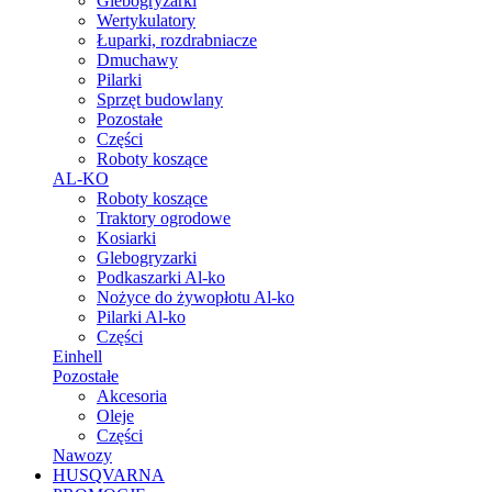
Glebogryzarki
Wertykulatory
Łuparki, rozdrabniacze
Dmuchawy
Pilarki
Sprzęt budowlany
Pozostałe
Części
Roboty koszące
AL-KO
Roboty koszące
Traktory ogrodowe
Kosiarki
Glebogryzarki
Podkaszarki Al-ko
Nożyce do żywopłotu Al-ko
Pilarki Al-ko
Części
Einhell
Pozostałe
Akcesoria
Oleje
Części
Nawozy
HUSQVARNA