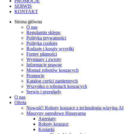
PROMOCJE
SERWIS
KONTAKT
Strona główna
O nas
Regulamin sklepu
Polityka prywatności
Polityka cookies
Rodzaje i koszty wysyłki
Formy płatności
Wymiany i zwroty
Informacje prawne
Montaż robotów koszących
Promocje
Katalog części zamiennych
Wszystko o robotach koszących
Serwis i przeglądy
O nas
Oferta
Nowość! Roboty koszące z technologią wizyjną AI
Maszyny ogrodowe Husqvarna
Agregaty
Roboty koszące
Kosiarki