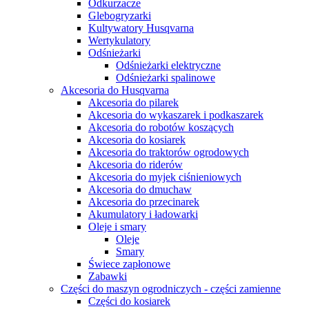
Odkurzacze
Glebogryzarki
Kultywatory Husqvarna
Wertykulatory
Odśnieżarki
Odśnieżarki elektryczne
Odśnieżarki spalinowe
Akcesoria do Husqvarna
Akcesoria do pilarek
Akcesoria do wykaszarek i podkaszarek
Akcesoria do robotów koszących
Akcesoria do kosiarek
Akcesoria do traktorów ogrodowych
Akcesoria do riderów
Akcesoria do myjek ciśnieniowych
Akcesoria do dmuchaw
Akcesoria do przecinarek
Akumulatory i ładowarki
Oleje i smary
Oleje
Smary
Świece zapłonowe
Zabawki
Części do maszyn ogrodniczych - części zamienne
Części do kosiarek