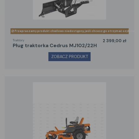
Przepraszamy produkt chwilowo niedostępny, jeśli chcesz go otrzymać szybciej z
Traktory
2 399,00 zł
pług traktorka Cedrus MJ102/22H
ZOBACZ PRODUKT