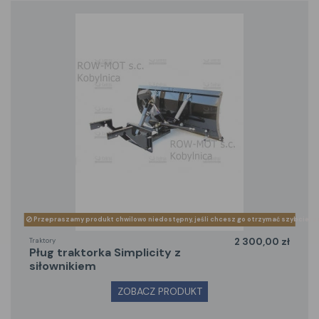
Przepraszamy produkt chwilowo niedostępny, jeśli chcesz go otrzymać szybciej z
Traktory
2 300,00 zł
pług traktorka Simplicity z
siłownikiem
ZOBACZ PRODUKT