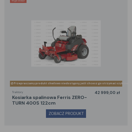
Wyprzedaż!
Przepraszamy produkt chwilowo niedostępny, jeśli chcesz go otrzymać szybciej z
Traktory
42 999,00 zł
kosiarka spalinowa Ferris ZERO-
TURN 400S 122cm
ZOBACZ PRODUKT