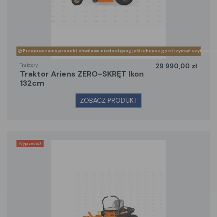
Przepraszamy produkt chwilowo niedostępny, jeśli chcesz go otrzymać szybciej z
Traktory
29 990,00 zł
traktor Ariens ZERO-SKRĘT Ikon
132cm
ZOBACZ PRODUKT
Wyprzedaż!