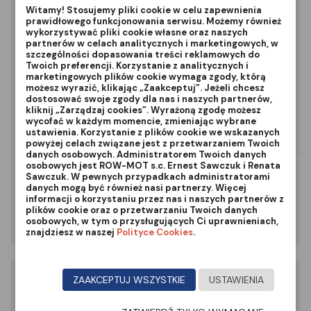
Witamy! Stosujemy pliki cookie w celu zapewnienia
prawidłowego funkcjonowania serwisu. Możemy również
wykorzystywać pliki cookie własne oraz naszych
partnerów w celach analitycznych i marketingowych, w
szczególności dopasowania treści reklamowych do
Twoich preferencji. Korzystanie z analitycznych i
marketingowych plików cookie wymaga zgody, którą
możesz wyrazić, klikając „Zaakceptuj”. Jeżeli chcesz
dostosować swoje zgody dla nas i naszych partnerów,
kliknij „Zarządzaj cookies”. Wyrażoną zgodę możesz
wycofać w każdym momencie, zmieniając wybrane
ustawienia. Korzystanie z plików cookie we wskazanych
powyżej celach związane jest z przetwarzaniem Twoich
danych osobowych. Administratorem Twoich danych
Przepraszamy produkt chwilowo niedostępny, jeśli chcesz go otrzymać szybciej z
osobowych jest ROW-MOT s.c. Ernest Sawczuk i Renata
Sawczuk. W pewnych przypadkach administratorami
Traktory
19 000,00 zł
danych mogą być również nasi partnerzy. Więcej
traktor Cedrus Starjet UJ102/22H
informacji o korzystaniu przez nas i naszych partnerów z
plików cookie oraz o przetwarzaniu Twoich danych
ZOBACZ PRODUKT
osobowych, w tym o przysługujących Ci uprawnieniach,
znajdziesz w naszej
Polityce Cookies
.
ZAAKCEPTUJ WSZYSTKIE
USTAWIENIA