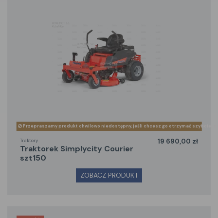
Przepraszamy produkt chwilowo niedostępny, jeśli chcesz go otrzymać szybciej z
Traktory
19 690,00 zł
traktorek Simplycity Courier
szt150
ZOBACZ PRODUKT