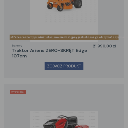
Przepraszamy produkt chwilowo niedostępny, jeśli chcesz go otrzymać szybciej z
Traktory
21 990,00 zł
traktor Ariens ZERO-SKRĘT Edge
107cm
ZOBACZ PRODUKT
Wyprzedaż!