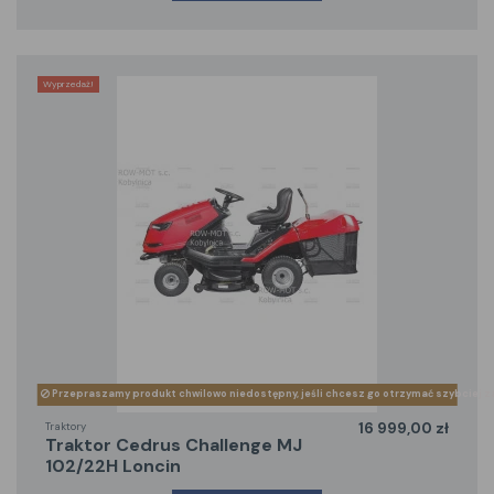
Wyprzedaż!
Przepraszamy produkt chwilowo niedostępny, jeśli chcesz go otrzymać szybciej z
Traktory
16 999,00 zł
traktor Cedrus Challenge MJ
102/22H Loncin