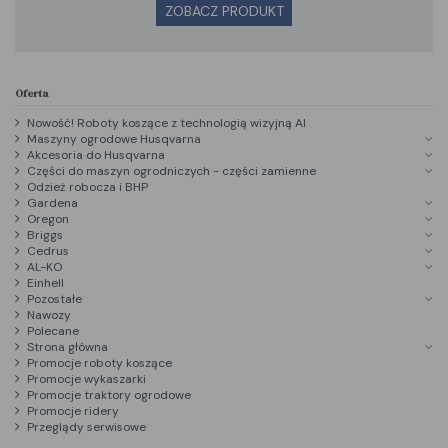
ZOBACZ PRODUKT
Oferta
Nowość! Roboty koszące z technologią wizyjną AI
Maszyny ogrodowe Husqvarna
Akcesoria do Husqvarna
Części do maszyn ogrodniczych - części zamienne
Odzież robocza i BHP
Gardena
Oregon
Briggs
Cedrus
AL-KO
Einhell
Pozostałe
Nawozy
Polecane
Strona główna
Promocje roboty koszące
Promocje wykaszarki
Promocje traktory ogrodowe
Promocje ridery
Przeglądy serwisowe