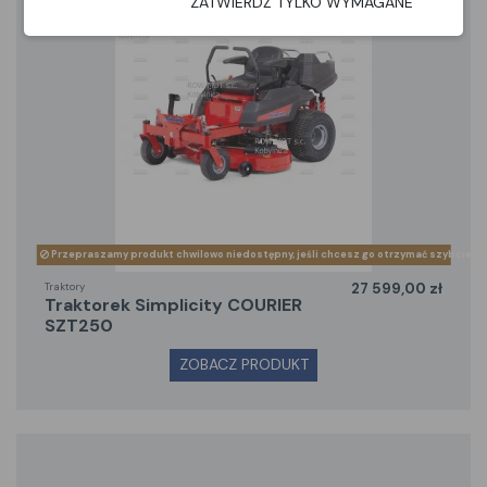
ZATWIERDŹ TYLKO WYMAGANE
Przepraszamy produkt chwilowo niedostępny, jeśli chcesz go otrzymać szybciej z
Traktory
27 599,00 zł
traktorek Simplicity COURIER
SZT250
ZOBACZ PRODUKT