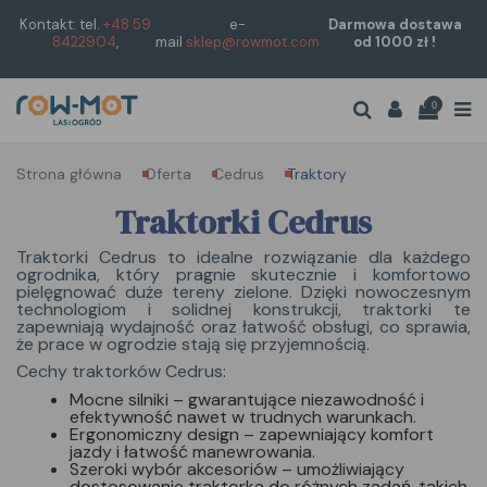
Kontakt: tel.
+48 59
e-
Darmowa dostawa
8422904
,
mail
sklep@rowmot.com
od 1000 zł !
0
Strona główna
Oferta
Cedrus
Traktory
Traktorki Cedrus
Traktorki Cedrus to idealne rozwiązanie dla każdego
ogrodnika, który pragnie skutecznie i komfortowo
pielęgnować duże tereny zielone. Dzięki nowoczesnym
technologiom i solidnej konstrukcji, traktorki te
zapewniają wydajność oraz łatwość obsługi, co sprawia,
że prace w ogrodzie stają się przyjemnością.
Cechy traktorków Cedrus:
Mocne silniki
– gwarantujące niezawodność i
efektywność nawet w trudnych warunkach.
Ergonomiczny design
– zapewniający komfort
jazdy i łatwość manewrowania.
Szeroki wybór akcesoriów
– umożliwiający
dostosowanie traktorka do różnych zadań, takich