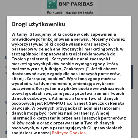
Drogi użytkowniku
Witamy! Stosujemy pliki cookie w celu zapewnienia
prawidłowego funkcjonowania serwisu. Możemy również
wykorzystywać pliki cookie własne oraz naszych
partnerów w celach analitycznych i marketingowych, w
szczególności dopasowania treści reklamowych do
Szczegóły produktu
Twoich preferencji. Korzystanie z analitycznych i
marketingowych plików cookie wymaga zgody, którą
Indeks
503 92 44-02
możesz wyrazić, klikając „Zaakceptuj”. Jeżeli chcesz
Stan:
Nowy
dostosować swoje zgody dla nas i naszych partnerów,
Marka
kliknij „Zarządzaj cookies”. Wyrażoną zgodę możesz
wycofać w każdym momencie, zmieniając wybrane
ustawienia. Korzystanie z plików cookie we wskazanych
powyżej celach związane jest z przetwarzaniem Twoich
danych osobowych. Administratorem Twoich danych
Komentarze
(0)
osobowych jest ROW-MOT s.c. Ernest Sawczuk i Renata
Sawczuk. W pewnych przypadkach administratorami
danych mogą być również nasi partnerzy. Więcej
Brak recenzji
informacji o korzystaniu przez nas i naszych partnerów z
plików cookie oraz o przetwarzaniu Twoich danych
osobowych, w tym o przysługujących Ci uprawnieniach,
GPSR
znajdziesz w naszej
Polityce Cookies
.