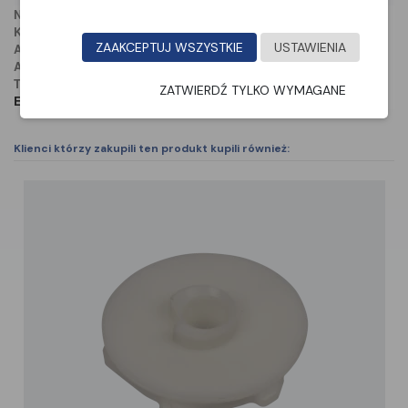
NAZWA PRODUCENTA:
Husqvarna AB
KRAJ:
Sweden
ZAAKCEPTUJ WSZYSTKIE
USTAWIENIA
ADRES:
Drottninggatan , 2 561 82
ADRES:
Huskvarna, Sweden
TELEFON
: +48 22 330 96 00
ZATWIERDŹ TYLKO WYMAGANE
E-MAIL:
husqvarna.poland@husqvarnagroup.com
Klienci którzy zakupili ten produkt kupili również: