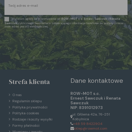
Wyrażam zgodę na otrzymywanie od
ROW-MOT s.c. Ernest Sawczuk i Renata
Sawczuk
cyklicznego Newslettera zawierającego informacje handlowe na podany przeze
mnie adres poczty elektronicznej.
Dane kontaktowe
Strefa klienta
ROW-MOT s.c.
O nas
Ernest Sawczuk i Renata
Regulamin sklepu
Sawczuk
Polityka prywatności
NIP: 8391012973
Polityka cookies
ul. Główna 42a, 76-251
Kobylnica
Rodzaje i koszty wysyłki
+48 59 8422904
Formy płatności
sklep@rowmot.com
Wymiany i zwroty