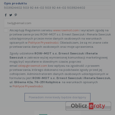
Opis produktu
503924402 503 92 44-02 503 92 44-02 503924402
Akceptuję Regulamin serwisu
www.rowmot.com
i wyrażam zgodę na
przetwarzanie przez ROW-MOT s.c. Ernest Sawczuk i Renata Sawczuk
udostępnionych przeze mnie danych osobowych na warunkach
opisanych w
Polityce Prywatności
. Oświadczam, że są mi znane cele
przetwarzania danych osobowych oraz moje uprawnienia.
Zgody udzielone
ROW-MOT s.c. Ernest Sawczuk i Renata
Sawczuk
w zakresie wyżej wymienionej komunikacji marketingowej
mogą być wycofane w dowolnym czasie, poprzez
email
sklep@rowmot.com
bez wpływu na zgodność z prawem
przetwarzania, którego dokonano na podstawie zgody przed jej
cofnięciem. Administratorem danych osobowych udostępnionych w
formularzu jest
ROW-MOT s.c. Ernest Sawczuk i Renata Sawczuk,
ul. Główna 42a, 76-251 Kobylnica
na warunkach opisanych
w
Polityce Prywatności
.
Powiadom mnie kiedy będzie dostępny