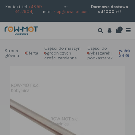
Kontakt: tel.
+48 59
e-
Darmowa dostawa
8422904
,
mail
sklep@rowmot.com
od 1000 zł !
0
Części do maszyn
Części do
Strona
wałek
Oferta
ogrodniczych -
wykaszarek i
główna
343R
części zamienne
podkaszarek