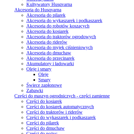
Kultywatory Husqvarna
Akcesoria do Husqvarna
Akcesoria do pilarek
Akcesoria do wykaszarek i podkaszarek
Akcesoria do robotów koszących
Akcesoria do kosiarek
Akcesoria do traktorów ogrodowych
Akcesoria do riderów
Akcesoria do myjek ciśnieniowych
Akcesoria do dmuchaw
Akcesoria do przecinarek
Akumulatory i ładowarki
Oleje i smary
Oleje
Smary
Świece zapłonowe
Zabawki
Części do maszyn ogrodniczych - części zamienne
Części do kosiarek
Części do kosiarek automatycznych
Części do traktorów i riderów
Części do wykaszarek i podkaszarek
Części do pilarek
Części do dmuchaw
Części do nożyc