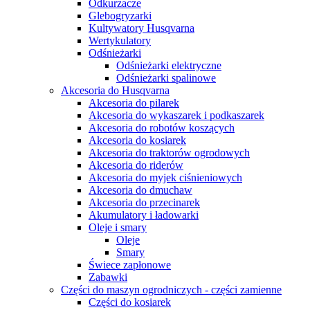
Odkurzacze
Glebogryzarki
Kultywatory Husqvarna
Wertykulatory
Odśnieżarki
Odśnieżarki elektryczne
Odśnieżarki spalinowe
Akcesoria do Husqvarna
Akcesoria do pilarek
Akcesoria do wykaszarek i podkaszarek
Akcesoria do robotów koszących
Akcesoria do kosiarek
Akcesoria do traktorów ogrodowych
Akcesoria do riderów
Akcesoria do myjek ciśnieniowych
Akcesoria do dmuchaw
Akcesoria do przecinarek
Akumulatory i ładowarki
Oleje i smary
Oleje
Smary
Świece zapłonowe
Zabawki
Części do maszyn ogrodniczych - części zamienne
Części do kosiarek