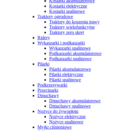
Kosiarki akumulatorowe
Kosiarki elektryczne
Kosiarki spalinowe
Traktory ogrodowe
Traktory do koszenia trawy
Traktory wielofunkcyjne
Traktory zero skręt
Ridery
Wykaszarki i podkaszarki
Wykaszarki spalinowe
Podkaszarki akumulatorowe
Podkaszarki spalinowe
Pilarki
Pilarki akumulatorowe
Pilarki elektryczne
Pilarki spalinowe
Podkrzesywarki
Przecinarki
Dmuchawy
Dmuchawy akumulatorowe
Dmuchawy spalinowe
Nożyce do żywopłotu
Nożyce elektryczne
Nożyce spalinowe
Myjki ciśnieniowe