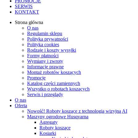
PROMOCJE
SERWIS
KONTAKT
Strona główna
O nas
Regulamin sklepu
Polityka prywatności
Polityka cookies
Rodzaje i koszty wysyłki
Formy płatności
Wymiany i zwroty
Informacje prawne
Montaż robotów koszących
Promocje
Katalog części zamiennych
Wszystko o robotach koszących
Serwis i przeglądy
O nas
Oferta
Nowość! Roboty koszące z technologią wizyjną AI
Maszyny ogrodowe Husqvarna
Agregaty
Roboty koszące
Kosiarki