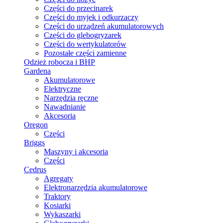
Części do przecinarek
Części do myjek i odkurzaczy
Części do urządzeń akumulatorowych
Części do glebogryzarek
Części do wertykulatorów
Pozostałe części zamienne
Odzież robocza i BHP
Gardena
Akumulatorowe
Elektryczne
Narzędzia ręczne
Nawadnianie
Akcesoria
Oregon
Części
Briggs
Maszyny i akcesoria
Części
Cedrus
Agregaty
Elektronarzędzia akumulatorowe
Traktory
Kosiarki
Wykaszarki