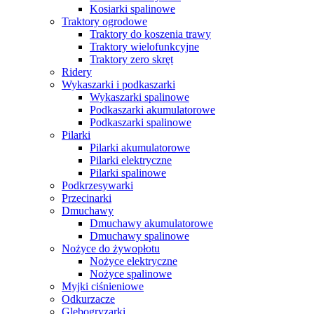
Kosiarki spalinowe
Traktory ogrodowe
Traktory do koszenia trawy
Traktory wielofunkcyjne
Traktory zero skręt
Ridery
Wykaszarki i podkaszarki
Wykaszarki spalinowe
Podkaszarki akumulatorowe
Podkaszarki spalinowe
Pilarki
Pilarki akumulatorowe
Pilarki elektryczne
Pilarki spalinowe
Podkrzesywarki
Przecinarki
Dmuchawy
Dmuchawy akumulatorowe
Dmuchawy spalinowe
Nożyce do żywopłotu
Nożyce elektryczne
Nożyce spalinowe
Myjki ciśnieniowe
Odkurzacze
Glebogryzarki