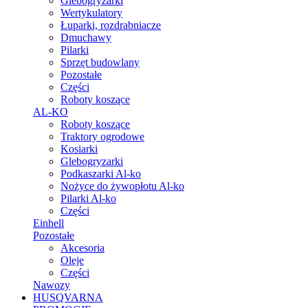
Glebogryzarki
Wertykulatory
Łuparki, rozdrabniacze
Dmuchawy
Pilarki
Sprzęt budowlany
Pozostałe
Części
Roboty koszące
AL-KO
Roboty koszące
Traktory ogrodowe
Kosiarki
Glebogryzarki
Podkaszarki Al-ko
Nożyce do żywopłotu Al-ko
Pilarki Al-ko
Części
Einhell
Pozostałe
Akcesoria
Oleje
Części
Nawozy
HUSQVARNA