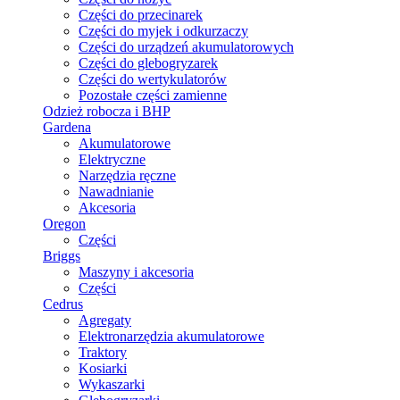
Części do przecinarek
Części do myjek i odkurzaczy
Części do urządzeń akumulatorowych
Części do glebogryzarek
Części do wertykulatorów
Pozostałe części zamienne
Odzież robocza i BHP
Gardena
Akumulatorowe
Elektryczne
Narzędzia ręczne
Nawadnianie
Akcesoria
Oregon
Części
Briggs
Maszyny i akcesoria
Części
Cedrus
Agregaty
Elektronarzędzia akumulatorowe
Traktory
Kosiarki
Wykaszarki