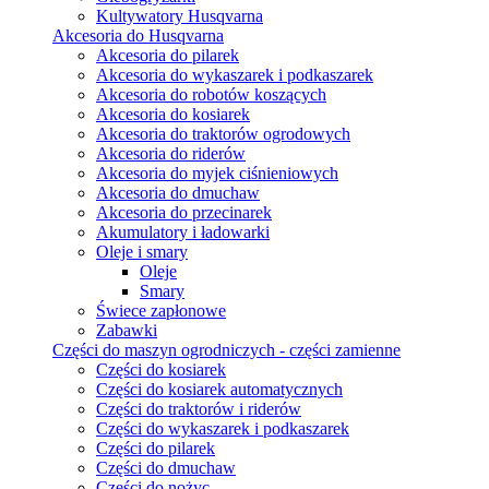
Kultywatory Husqvarna
Akcesoria do Husqvarna
Akcesoria do pilarek
Akcesoria do wykaszarek i podkaszarek
Akcesoria do robotów koszących
Akcesoria do kosiarek
Akcesoria do traktorów ogrodowych
Akcesoria do riderów
Akcesoria do myjek ciśnieniowych
Akcesoria do dmuchaw
Akcesoria do przecinarek
Akumulatory i ładowarki
Oleje i smary
Oleje
Smary
Świece zapłonowe
Zabawki
Części do maszyn ogrodniczych - części zamienne
Części do kosiarek
Części do kosiarek automatycznych
Części do traktorów i riderów
Części do wykaszarek i podkaszarek
Części do pilarek
Części do dmuchaw
Części do nożyc