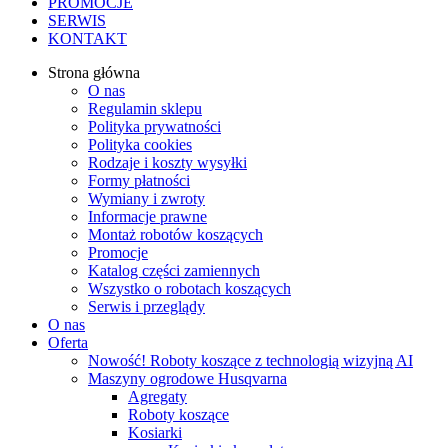
PROMOCJE
SERWIS
KONTAKT
Strona główna
O nas
Regulamin sklepu
Polityka prywatności
Polityka cookies
Rodzaje i koszty wysyłki
Formy płatności
Wymiany i zwroty
Informacje prawne
Montaż robotów koszących
Promocje
Katalog części zamiennych
Wszystko o robotach koszących
Serwis i przeglądy
O nas
Oferta
Nowość! Roboty koszące z technologią wizyjną AI
Maszyny ogrodowe Husqvarna
Agregaty
Roboty koszące
Kosiarki