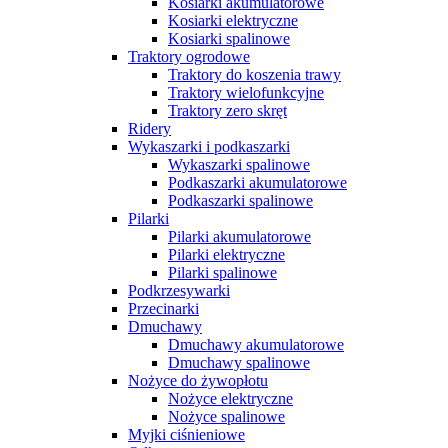
Kosiarki akumulatorowe
Kosiarki elektryczne
Kosiarki spalinowe
Traktory ogrodowe
Traktory do koszenia trawy
Traktory wielofunkcyjne
Traktory zero skręt
Ridery
Wykaszarki i podkaszarki
Wykaszarki spalinowe
Podkaszarki akumulatorowe
Podkaszarki spalinowe
Pilarki
Pilarki akumulatorowe
Pilarki elektryczne
Pilarki spalinowe
Podkrzesywarki
Przecinarki
Dmuchawy
Dmuchawy akumulatorowe
Dmuchawy spalinowe
Nożyce do żywopłotu
Nożyce elektryczne
Nożyce spalinowe
Myjki ciśnieniowe