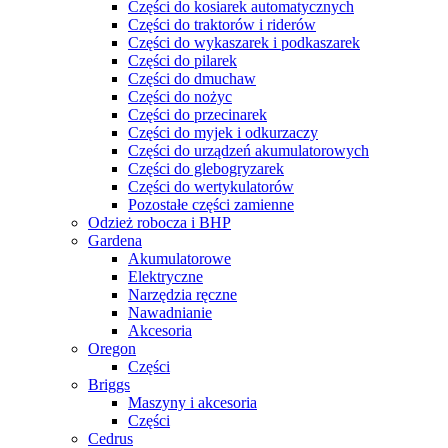
Części do kosiarek automatycznych
Części do traktorów i riderów
Części do wykaszarek i podkaszarek
Części do pilarek
Części do dmuchaw
Części do nożyc
Części do przecinarek
Części do myjek i odkurzaczy
Części do urządzeń akumulatorowych
Części do glebogryzarek
Części do wertykulatorów
Pozostałe części zamienne
Odzież robocza i BHP
Gardena
Akumulatorowe
Elektryczne
Narzędzia ręczne
Nawadnianie
Akcesoria
Oregon
Części
Briggs
Maszyny i akcesoria
Części
Cedrus