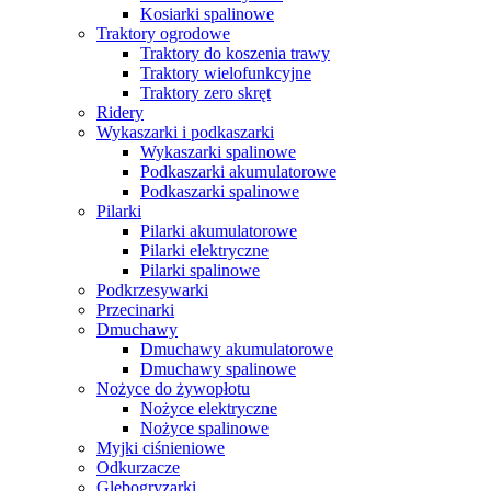
Kosiarki spalinowe
Traktory ogrodowe
Traktory do koszenia trawy
Traktory wielofunkcyjne
Traktory zero skręt
Ridery
Wykaszarki i podkaszarki
Wykaszarki spalinowe
Podkaszarki akumulatorowe
Podkaszarki spalinowe
Pilarki
Pilarki akumulatorowe
Pilarki elektryczne
Pilarki spalinowe
Podkrzesywarki
Przecinarki
Dmuchawy
Dmuchawy akumulatorowe
Dmuchawy spalinowe
Nożyce do żywopłotu
Nożyce elektryczne
Nożyce spalinowe
Myjki ciśnieniowe
Odkurzacze
Glebogryzarki