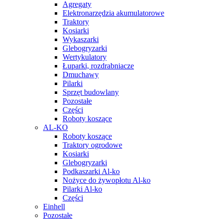
Agregaty
Elektronarzędzia akumulatorowe
Traktory
Kosiarki
Wykaszarki
Glebogryzarki
Wertykulatory
Łuparki, rozdrabniacze
Dmuchawy
Pilarki
Sprzęt budowlany
Pozostałe
Części
Roboty koszące
AL-KO
Roboty koszące
Traktory ogrodowe
Kosiarki
Glebogryzarki
Podkaszarki Al-ko
Nożyce do żywopłotu Al-ko
Pilarki Al-ko
Części
Einhell
Pozostałe