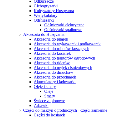
Odkurzacze
Glebogryzarki
Kultywatory Husqvarna
Wertykulatory
Odśnieżarki
Odśnieżarki elektryczne
Odśnieżarki spalinowe
Akcesoria do Husqvarna
Akcesoria do pilarek
Akcesoria do wykaszarek i podkaszarek
Akcesoria do robotów koszących
Akcesoria do kosiarek
Akcesoria do traktorów ogrodowych
Akcesoria do riderów
Akcesoria do myjek ciśnieniowych
Akcesoria do dmuchaw
Akcesoria do przecinarek
Akumulatory i ładowarki
Oleje i smary
Oleje
Smary
Świece zapłonowe
Zabawki
Części do maszyn ogrodniczych - części zamienne
Części do kosiarek