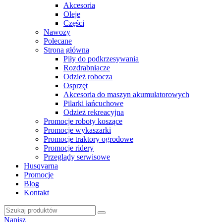
Akcesoria
Oleje
Części
Nawozy
Polecane
Strona główna
Piły do podkrzesywania
Rozdrabniacze
Odzież robocza
Osprzęt
Akcesoria do maszyn akumulatorowych
Pilarki łańcuchowe
Odzież rekreacyjna
Promocje roboty koszące
Promocje wykaszarki
Promocje traktory ogrodowe
Promocje ridery
Przeglądy serwisowe
Husqvarna
Promocje
Blog
Kontakt
Napisz