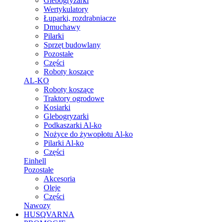
Glebogryzarki
Wertykulatory
Łuparki, rozdrabniacze
Dmuchawy
Pilarki
Sprzęt budowlany
Pozostałe
Części
Roboty koszące
AL-KO
Roboty koszące
Traktory ogrodowe
Kosiarki
Glebogryzarki
Podkaszarki Al-ko
Nożyce do żywopłotu Al-ko
Pilarki Al-ko
Części
Einhell
Pozostałe
Akcesoria
Oleje
Części
Nawozy
HUSQVARNA