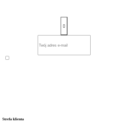
Zapisz się na newsletter
Wyrażam zgodę na otrzymywanie od
ROW-MOT s.c. Ernest
Sawczuk i Renata Sawczuk
cyklicznego Newslettera
zawierającego informacje handlowe na podany przeze mnie adres
poczty elektronicznej.
Strefa klienta