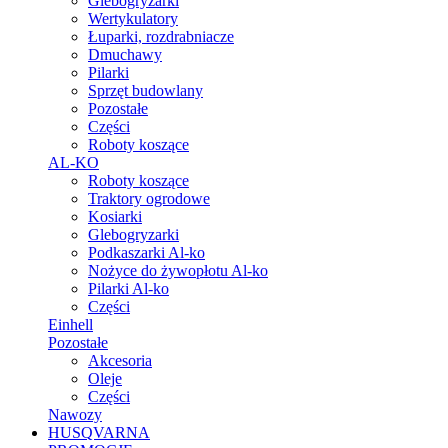
Glebogryzarki
Wertykulatory
Łuparki, rozdrabniacze
Dmuchawy
Pilarki
Sprzęt budowlany
Pozostałe
Części
Roboty koszące
AL-KO
Roboty koszące
Traktory ogrodowe
Kosiarki
Glebogryzarki
Podkaszarki Al-ko
Nożyce do żywopłotu Al-ko
Pilarki Al-ko
Części
Einhell
Pozostałe
Akcesoria
Oleje
Części
Nawozy
HUSQVARNA