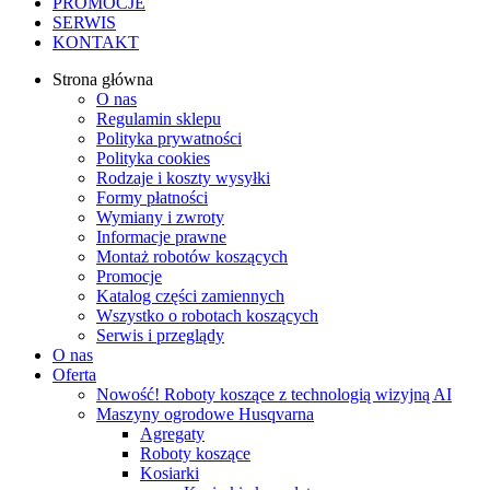
PROMOCJE
SERWIS
KONTAKT
Strona główna
O nas
Regulamin sklepu
Polityka prywatności
Polityka cookies
Rodzaje i koszty wysyłki
Formy płatności
Wymiany i zwroty
Informacje prawne
Montaż robotów koszących
Promocje
Katalog części zamiennych
Wszystko o robotach koszących
Serwis i przeglądy
O nas
Oferta
Nowość! Roboty koszące z technologią wizyjną AI
Maszyny ogrodowe Husqvarna
Agregaty
Roboty koszące
Kosiarki