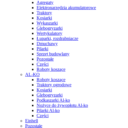
Agregaty
Elektronarzędzia akumulatorowe
Traktory
Kosiarki
Wykaszarki
Glebogryzarki
Wertykulatory
Łuparki, rozdrabniacze
Dmuchawy
Pilarki
Sprzęt budowlany
Pozostałe
Części
Roboty koszące
AL-KO
Roboty koszące
Traktory ogrodowe
Kosiarki
Glebogryzarki
Podkaszarki Al-ko
Nożyce do żywopłotu Al-ko
Pilarki Al-ko
Części
Einhell
Pozostałe