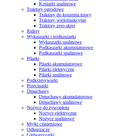
Kosiarki spalinowe
Traktory ogrodowe
Traktory do koszenia trawy
Traktory wielofunkcyjne
Traktory zero skręt
Ridery
Wykaszarki i podkaszarki
Wykaszarki spalinowe
Podkaszarki akumulatorowe
Podkaszarki spalinowe
Pilarki
Pilarki akumulatorowe
Pilarki elektryczne
Pilarki spalinowe
Podkrzesywarki
Przecinarki
Dmuchawy
Dmuchawy akumulatorowe
Dmuchawy spalinowe
Nożyce do żywopłotu
Nożyce elektryczne
Nożyce spalinowe
Myjki ciśnieniowe
Odkurzacze
Glebogryzarki