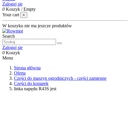
Zaloguj się
0
Koszyk
/
Empty
Your cart
×
W koszyku nie ma jeszcze produktów
Search
Zaloguj się
0
Koszyk
Menu
Strona główna
Oferta
Części do maszyn ogrodniczych - części zamienne
Części do kosiarek
linka napędu R43S jest