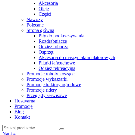
Akcesoria
Oleje
Części
Nawozy
Polecane
Strona główna
Piły do podkrzesywania
Rozdrabniacze
Odzież robocza
Osprzęt
Akcesoria do maszyn akumulatorowych
Pilarki łańcuchowe
Odzież rekreacyjna
Promocje roboty koszące
Promocje wykaszarki
Promocje traktory ogrodowe
Promocje ridery
Przeglądy serwisowe
Husqvarna
Promocje
Blog
Kontakt
Napisz