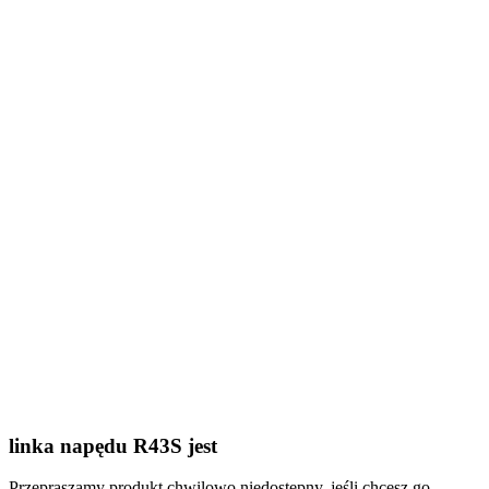
linka napędu R43S jest
Przepraszamy produkt chwilowo niedostępny, jeśli chcesz go