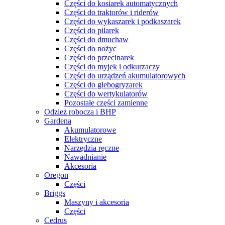
Części do kosiarek automatycznych
Części do traktorów i riderów
Części do wykaszarek i podkaszarek
Części do pilarek
Części do dmuchaw
Części do nożyc
Części do przecinarek
Części do myjek i odkurzaczy
Części do urządzeń akumulatorowych
Części do glebogryzarek
Części do wertykulatorów
Pozostałe części zamienne
Odzież robocza i BHP
Gardena
Akumulatorowe
Elektryczne
Narzędzia ręczne
Nawadnianie
Akcesoria
Oregon
Części
Briggs
Maszyny i akcesoria
Części
Cedrus