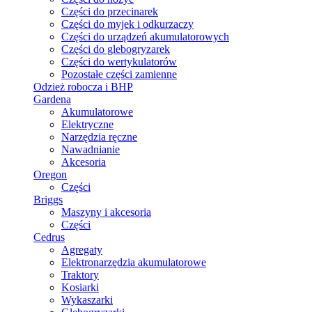
Części do przecinarek
Części do myjek i odkurzaczy
Części do urządzeń akumulatorowych
Części do glebogryzarek
Części do wertykulatorów
Pozostałe części zamienne
Odzież robocza i BHP
Gardena
Akumulatorowe
Elektryczne
Narzędzia ręczne
Nawadnianie
Akcesoria
Oregon
Części
Briggs
Maszyny i akcesoria
Części
Cedrus
Agregaty
Elektronarzędzia akumulatorowe
Traktory
Kosiarki
Wykaszarki