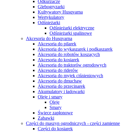
Odkurzacze
Glebogryzarki
Kultywatory Husqvarna
Wertykulatory
Odśnieżarki
Odśnieżarki elektryczne
Odśnieżarki spalinowe
Akcesoria do Husqvarna
Akcesoria do pilarek
Akcesoria do wykaszarek i podkaszarek
Akcesoria do robotów koszących
Akcesoria do kosiarek
Akcesoria do traktorów ogrodowych
Akcesoria do riderów
Akcesoria do myjek ciśnieniowych
Akcesoria do dmuchaw
Akcesoria do przecinarek
Akumulatory i ładowarki
Oleje i smary
Oleje
Smary
Świece zapłonowe
Zabawki
Części do maszyn ogrodniczych - części zamienne
Części do kosiarek