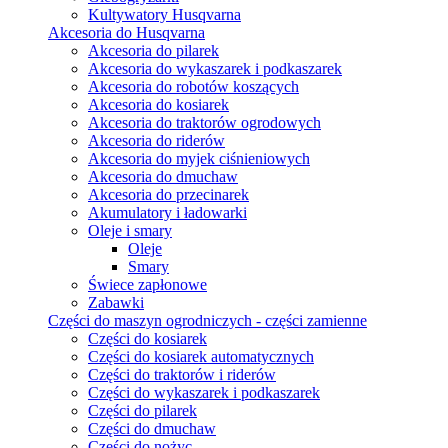
Kultywatory Husqvarna
Akcesoria do Husqvarna
Akcesoria do pilarek
Akcesoria do wykaszarek i podkaszarek
Akcesoria do robotów koszących
Akcesoria do kosiarek
Akcesoria do traktorów ogrodowych
Akcesoria do riderów
Akcesoria do myjek ciśnieniowych
Akcesoria do dmuchaw
Akcesoria do przecinarek
Akumulatory i ładowarki
Oleje i smary
Oleje
Smary
Świece zapłonowe
Zabawki
Części do maszyn ogrodniczych - części zamienne
Części do kosiarek
Części do kosiarek automatycznych
Części do traktorów i riderów
Części do wykaszarek i podkaszarek
Części do pilarek
Części do dmuchaw
Części do nożyc