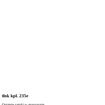
tłok kpl. 235e
Ostatnie sztuki w magazynie