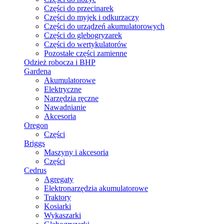
Części do przecinarek
Części do myjek i odkurzaczy
Części do urządzeń akumulatorowych
Części do glebogryzarek
Części do wertykulatorów
Pozostałe części zamienne
Odzież robocza i BHP
Gardena
Akumulatorowe
Elektryczne
Narzędzia ręczne
Nawadnianie
Akcesoria
Oregon
Części
Briggs
Maszyny i akcesoria
Części
Cedrus
Agregaty
Elektronarzędzia akumulatorowe
Traktory
Kosiarki
Wykaszarki