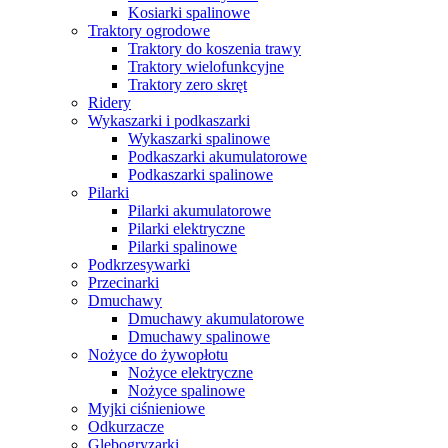
Kosiarki spalinowe
Traktory ogrodowe
Traktory do koszenia trawy
Traktory wielofunkcyjne
Traktory zero skręt
Ridery
Wykaszarki i podkaszarki
Wykaszarki spalinowe
Podkaszarki akumulatorowe
Podkaszarki spalinowe
Pilarki
Pilarki akumulatorowe
Pilarki elektryczne
Pilarki spalinowe
Podkrzesywarki
Przecinarki
Dmuchawy
Dmuchawy akumulatorowe
Dmuchawy spalinowe
Nożyce do żywopłotu
Nożyce elektryczne
Nożyce spalinowe
Myjki ciśnieniowe
Odkurzacze
Glebogryzarki