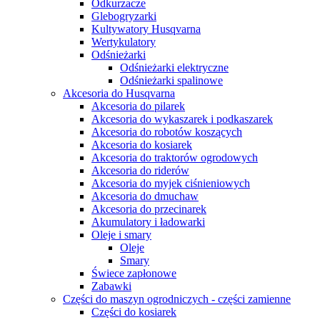
Odkurzacze
Glebogryzarki
Kultywatory Husqvarna
Wertykulatory
Odśnieżarki
Odśnieżarki elektryczne
Odśnieżarki spalinowe
Akcesoria do Husqvarna
Akcesoria do pilarek
Akcesoria do wykaszarek i podkaszarek
Akcesoria do robotów koszących
Akcesoria do kosiarek
Akcesoria do traktorów ogrodowych
Akcesoria do riderów
Akcesoria do myjek ciśnieniowych
Akcesoria do dmuchaw
Akcesoria do przecinarek
Akumulatory i ładowarki
Oleje i smary
Oleje
Smary
Świece zapłonowe
Zabawki
Części do maszyn ogrodniczych - części zamienne
Części do kosiarek