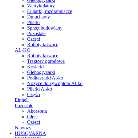
Glebogryzarki
Wertykulatory
Łuparki, rozdrabniacze
Dmuchawy
Pilarki
Sprzęt budowlany
Pozostałe
Części
Roboty koszące
AL-KO
Roboty koszące
Traktory ogrodowe
Kosiarki
Glebogryzarki
Podkaszarki Al-ko
Nożyce do żywopłotu Al-ko
Pilarki Al-ko
Części
Einhell
Pozostałe
Akcesoria
Oleje
Części
Nawozy
HUSQVARNA