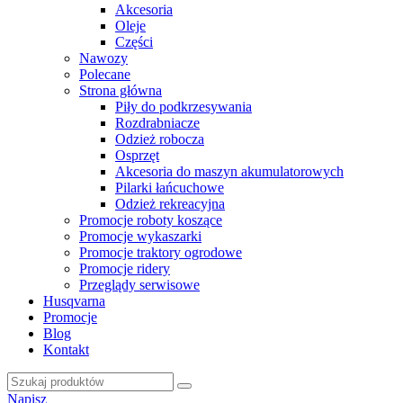
Akcesoria
Oleje
Części
Nawozy
Polecane
Strona główna
Piły do podkrzesywania
Rozdrabniacze
Odzież robocza
Osprzęt
Akcesoria do maszyn akumulatorowych
Pilarki łańcuchowe
Odzież rekreacyjna
Promocje roboty koszące
Promocje wykaszarki
Promocje traktory ogrodowe
Promocje ridery
Przeglądy serwisowe
Husqvarna
Promocje
Blog
Kontakt
Napisz