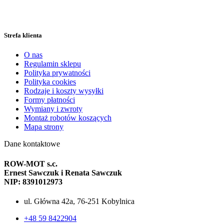
Strefa klienta
O nas
Regulamin sklepu
Polityka prywatności
Polityka cookies
Rodzaje i koszty wysyłki
Formy płatności
Wymiany i zwroty
Montaż robotów koszących
Mapa strony
Dane kontaktowe
ROW-MOT s.c.
Ernest Sawczuk i Renata Sawczuk
NIP: 8391012973
ul. Główna 42a, 76-251 Kobylnica
+48 59 8422904