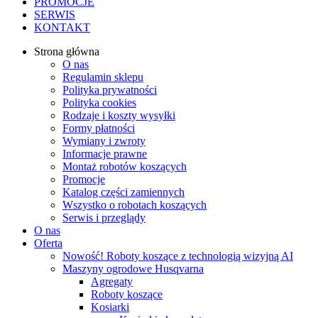
PROMOCJE
SERWIS
KONTAKT
Strona główna
O nas
Regulamin sklepu
Polityka prywatności
Polityka cookies
Rodzaje i koszty wysyłki
Formy płatności
Wymiany i zwroty
Informacje prawne
Montaż robotów koszących
Promocje
Katalog części zamiennych
Wszystko o robotach koszących
Serwis i przeglądy
O nas
Oferta
Nowość! Roboty koszące z technologią wizyjną AI
Maszyny ogrodowe Husqvarna
Agregaty
Roboty koszące
Kosiarki