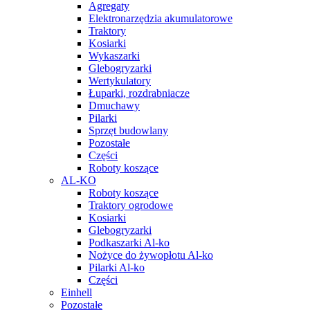
Agregaty
Elektronarzędzia akumulatorowe
Traktory
Kosiarki
Wykaszarki
Glebogryzarki
Wertykulatory
Łuparki, rozdrabniacze
Dmuchawy
Pilarki
Sprzęt budowlany
Pozostałe
Części
Roboty koszące
AL-KO
Roboty koszące
Traktory ogrodowe
Kosiarki
Glebogryzarki
Podkaszarki Al-ko
Nożyce do żywopłotu Al-ko
Pilarki Al-ko
Części
Einhell
Pozostałe