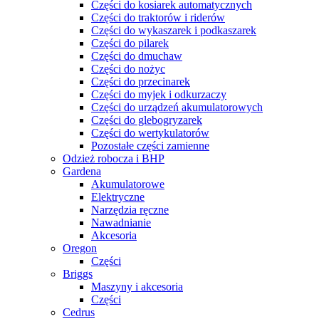
Części do kosiarek automatycznych
Części do traktorów i riderów
Części do wykaszarek i podkaszarek
Części do pilarek
Części do dmuchaw
Części do nożyc
Części do przecinarek
Części do myjek i odkurzaczy
Części do urządzeń akumulatorowych
Części do glebogryzarek
Części do wertykulatorów
Pozostałe części zamienne
Odzież robocza i BHP
Gardena
Akumulatorowe
Elektryczne
Narzędzia ręczne
Nawadnianie
Akcesoria
Oregon
Części
Briggs
Maszyny i akcesoria
Części
Cedrus