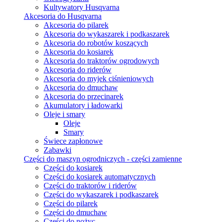
Kultywatory Husqvarna
Akcesoria do Husqvarna
Akcesoria do pilarek
Akcesoria do wykaszarek i podkaszarek
Akcesoria do robotów koszących
Akcesoria do kosiarek
Akcesoria do traktorów ogrodowych
Akcesoria do riderów
Akcesoria do myjek ciśnieniowych
Akcesoria do dmuchaw
Akcesoria do przecinarek
Akumulatory i ładowarki
Oleje i smary
Oleje
Smary
Świece zapłonowe
Zabawki
Części do maszyn ogrodniczych - części zamienne
Części do kosiarek
Części do kosiarek automatycznych
Części do traktorów i riderów
Części do wykaszarek i podkaszarek
Części do pilarek
Części do dmuchaw
Części do nożyc