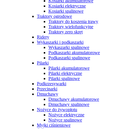
Kosiarki akumulatorowe
Kosiarki elektryczne
Kosiarki spalinowe
Traktory ogrodowe
Traktory do koszenia trawy
Traktory wielofunkcyjne
Traktory zero skręt
Ridery
Wykaszarki i podkaszarki
Wykaszarki spalinowe
Podkaszarki akumulatorowe
Podkaszarki spalinowe
Pilarki
Pilarki akumulatorowe
Pilarki elektryczne
Pilarki spalinowe
Podkrzesywarki
Przecinarki
Dmuchawy
Dmuchawy akumulatorowe
Dmuchawy spalinowe
Nożyce do żywopłotu
Nożyce elektryczne
Nożyce spalinowe
Myjki ciśnieniowe