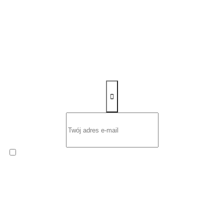
Zapisz się na newsletter
Wyrażam zgodę na otrzymywanie od
ROW-MOT s.c. Ernest
Sawczuk i Renata Sawczuk
cyklicznego Newslettera
zawierającego informacje handlowe na podany przeze mnie adres
poczty elektronicznej.