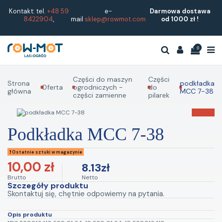
Kontakt: tel.
+48 59
e-
Darmowa dostawa
8422904
,
mail
sklep@rowmot.com
od 1000 zł !
0
Części do maszyn
Części
Strona
podkładka
Oferta
ogrodniczych -
do
główna
MCC 7-38
części zamienne
pilarek
podkładka MCC 7-38
Ostatnie sztuki w magazynie
10,00 zł
8.13zł
Brutto
Netto
Szczegóły produktu
Skontaktuj się, chętnie odpowiemy na pytania.
Opis produktu