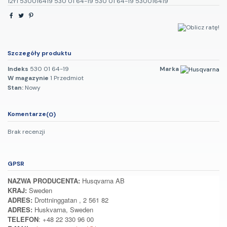
12Y1 530016419 530 01 64-19 530 01 64-19 530016419
Szczegóły produktu
Indeks
530 01 64-19
Marka
W magazynie
1 Przedmiot
Stan:
Nowy
Komentarze
(0)
Brak recenzji
GPSR
NAZWA PRODUCENTA:
Husqvarna AB
KRAJ:
Sweden
ADRES:
Drottninggatan , 2 561 82
ADRES:
Huskvarna, Sweden
TELEFON
: +48 22 330 96 00