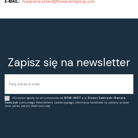
E-MAIL:
husqvarna.poland@husqvarnagroup.com
Zapisz się na newsletter
Wyrażam zgodę na otrzymywanie od
ROW-MOT s.c. Ernest Sawczuk i Renata
Sawczuk
cyklicznego Newslettera zawierającego informacje handlowe na podany przeze
mnie adres poczty elektronicznej.