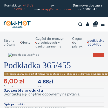
Kontakt: tel.
+48 59
e-
Darmowa dostawa
8422904
,
mail
sklep@rowmot.com
od 1000 zł !
0
Części do maszyn
Części
Strona
podkładka
Oferta
ogrodniczych -
do
główna
365/455
części zamienne
pilarek
podkładka 365/455
Przepraszamy produkt chwilowo niedostępny, jeśli chcesz go otrzymać szybciej zadz
6,00 zł
4.88zł
Brutto
Netto
Szczegóły produktu
Skontaktuj się, chętnie odpowiemy na pytania.
Opis produktu