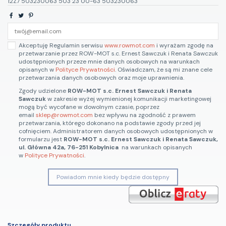
12Z7 503230063 503 23 00-63 503230063
Akceptuję Regulamin serwisu
www.rowmot.com
i wyrażam zgodę na
przetwarzanie przez ROW-MOT s.c. Ernest Sawczuk i Renata Sawczuk
udostępnionych przeze mnie danych osobowych na warunkach
opisanych w
Polityce Prywatności
. Oświadczam, że są mi znane cele
przetwarzania danych osobowych oraz moje uprawnienia.
Zgody udzielone
ROW-MOT s.c. Ernest Sawczuk i Renata
Sawczuk
w zakresie wyżej wymienionej komunikacji marketingowej
mogą być wycofane w dowolnym czasie, poprzez
email
sklep@rowmot.com
bez wpływu na zgodność z prawem
przetwarzania, którego dokonano na podstawie zgody przed jej
cofnięciem. Administratorem danych osobowych udostępnionych w
formularzu jest
ROW-MOT s.c. Ernest Sawczuk i Renata Sawczuk,
ul. Główna 42a, 76-251 Kobylnica
na warunkach opisanych
w
Polityce Prywatności
.
Powiadom mnie kiedy będzie dostępny
Szczegóły produktu