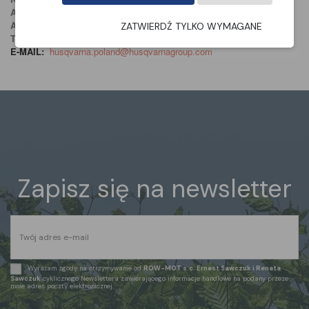
ADRES:
Drottninggatan , 2 561 82
ADRES:
Huskvarna, Sweden
ZATWIERDŹ TYLKO WYMAGANE
TELEFON
: +48 22 330 96 00
E-MAIL:
husqvarna.poland@husqvarnagroup.com
Zapisz się na newsletter
Wyrażam zgodę na otrzymywanie od
ROW-MOT s.c. Ernest Sawczuk i Renata
Sawczuk
cyklicznego Newslettera zawierającego informacje handlowe na podany przeze
mnie adres poczty elektronicznej.