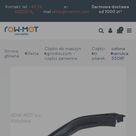
Kontakt: tel.
+48 59
e-
Darmowa dostawa
8422904
,
mail
sklep@rowmot.com
od 1000 zł !
0
Części do maszyn
Części
osłona
Strona
Oferta
ogrodniczych -
do
hamulca
główna
części zamienne
pilarek
550XP