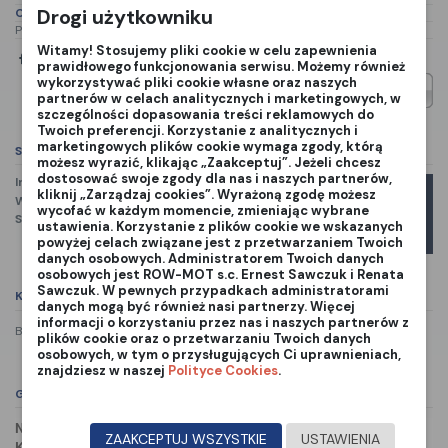
Drogi użytkowniku
Opis produktu
P232 505199701 505 19 97-01 505 19 97-01 505199701
Witamy! Stosujemy pliki cookie w celu zapewnienia
prawidłowego funkcjonowania serwisu. Możemy również
wykorzystywać pliki cookie własne oraz naszych
partnerów w celach analitycznych i marketingowych, w
szczególności dopasowania treści reklamowych do
Twoich preferencji. Korzystanie z analitycznych i
marketingowych plików cookie wymaga zgody, którą
Szczegóły produktu
możesz wyrazić, klikając „Zaakceptuj”. Jeżeli chcesz
dostosować swoje zgody dla nas i naszych partnerów,
Indeks
505 19 97-01
kliknij „Zarządzaj cookies”. Wyrażoną zgodę możesz
W magazynie
1 Przedmiot
wycofać w każdym momencie, zmieniając wybrane
Marka
Stan:
Nowy
ustawienia. Korzystanie z plików cookie we wskazanych
powyżej celach związane jest z przetwarzaniem Twoich
danych osobowych. Administratorem Twoich danych
osobowych jest ROW-MOT s.c. Ernest Sawczuk i Renata
Sawczuk. W pewnych przypadkach administratorami
Komentarze
(0)
danych mogą być również nasi partnerzy. Więcej
informacji o korzystaniu przez nas i naszych partnerów z
Brak recenzji
plików cookie oraz o przetwarzaniu Twoich danych
osobowych, w tym o przysługujących Ci uprawnieniach,
znajdziesz w naszej
Polityce Cookies
.
GPSR
NAZWA PRODUCENTA:
Husqvarna AB
ZAAKCEPTUJ WSZYSTKIE
USTAWIENIA
KRAJ:
Sweden