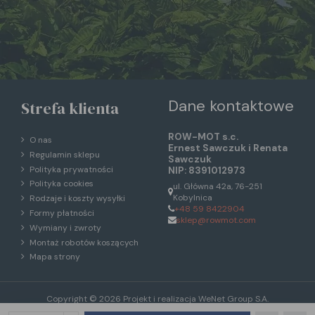
Dane kontaktowe
Strefa klienta
ROW-MOT s.c.
O nas
Ernest Sawczuk i Renata
Regulamin sklepu
Sawczuk
Polityka prywatności
NIP: 8391012973
Polityka cookies
ul. Główna 42a, 76-251
Kobylnica
Rodzaje i koszty wysyłki
+48 59 8422904
Formy płatności
sklep@rowmot.com
Wymiany i zwroty
Montaż robotów koszących
Mapa strony
Copyright © 2026 Projekt i realizacja
WeNet Group S.A.