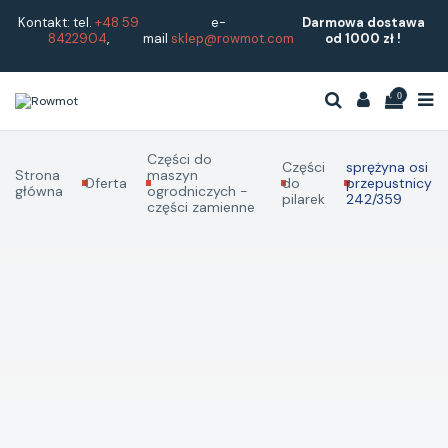
Kontakt: tel.
+48 59
e-
Darmowa dostawa
8422904
,
mail
sklep@rowmot.com
od 1000 zł !
0
Części do
Części
sprężyna osi
Strona
maszyn
Oferta
do
przepustnicy
główna
ogrodniczych -
pilarek
242/359
części zamienne