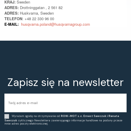
KRAJ:
Sweden
ADRES:
Drottninggatan , 2 561 82
ADRES:
Huskvarna, Sweden
TELEFON
: +48 22 330 96 00
E-MAIL:
husqvarna.poland@husqvarnagroup.com
Zapisz się na newsletter
Wyrażam zgodę na otrzymywanie od
ROW-MOT s.c. Ernest Sawczuk i Renata
Sawczuk
cyklicznego Newslettera zawierającego informacje handlowe na podany przeze
mnie adres poczty elektronicznej.