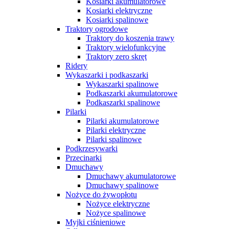
Kosiarki akumulatorowe
Kosiarki elektryczne
Kosiarki spalinowe
Traktory ogrodowe
Traktory do koszenia trawy
Traktory wielofunkcyjne
Traktory zero skręt
Ridery
Wykaszarki i podkaszarki
Wykaszarki spalinowe
Podkaszarki akumulatorowe
Podkaszarki spalinowe
Pilarki
Pilarki akumulatorowe
Pilarki elektryczne
Pilarki spalinowe
Podkrzesywarki
Przecinarki
Dmuchawy
Dmuchawy akumulatorowe
Dmuchawy spalinowe
Nożyce do żywopłotu
Nożyce elektryczne
Nożyce spalinowe
Myjki ciśnieniowe