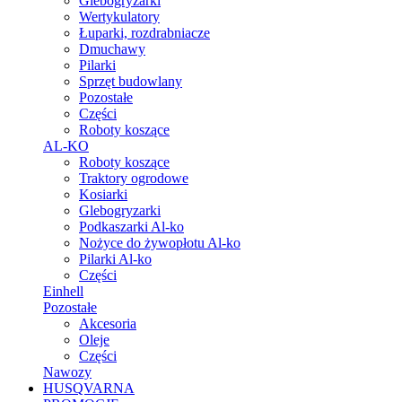
Glebogryzarki
Wertykulatory
Łuparki, rozdrabniacze
Dmuchawy
Pilarki
Sprzęt budowlany
Pozostałe
Części
Roboty koszące
AL-KO
Roboty koszące
Traktory ogrodowe
Kosiarki
Glebogryzarki
Podkaszarki Al-ko
Nożyce do żywopłotu Al-ko
Pilarki Al-ko
Części
Einhell
Pozostałe
Akcesoria
Oleje
Części
Nawozy
HUSQVARNA