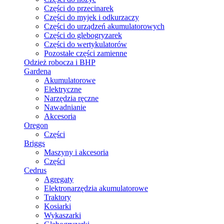
Części do przecinarek
Części do myjek i odkurzaczy
Części do urządzeń akumulatorowych
Części do glebogryzarek
Części do wertykulatorów
Pozostałe części zamienne
Odzież robocza i BHP
Gardena
Akumulatorowe
Elektryczne
Narzędzia ręczne
Nawadnianie
Akcesoria
Oregon
Części
Briggs
Maszyny i akcesoria
Części
Cedrus
Agregaty
Elektronarzędzia akumulatorowe
Traktory
Kosiarki
Wykaszarki