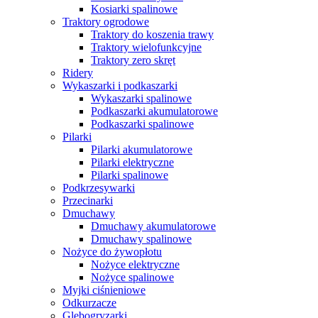
Kosiarki spalinowe
Traktory ogrodowe
Traktory do koszenia trawy
Traktory wielofunkcyjne
Traktory zero skręt
Ridery
Wykaszarki i podkaszarki
Wykaszarki spalinowe
Podkaszarki akumulatorowe
Podkaszarki spalinowe
Pilarki
Pilarki akumulatorowe
Pilarki elektryczne
Pilarki spalinowe
Podkrzesywarki
Przecinarki
Dmuchawy
Dmuchawy akumulatorowe
Dmuchawy spalinowe
Nożyce do żywopłotu
Nożyce elektryczne
Nożyce spalinowe
Myjki ciśnieniowe
Odkurzacze
Glebogryzarki