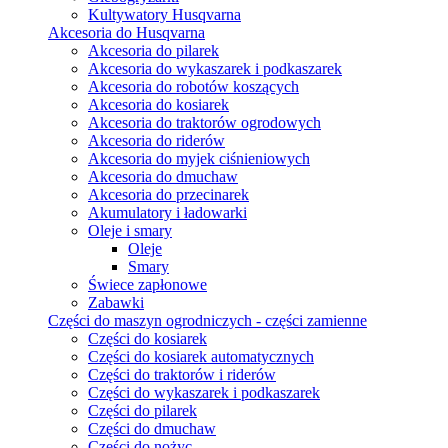
Kultywatory Husqvarna
Akcesoria do Husqvarna
Akcesoria do pilarek
Akcesoria do wykaszarek i podkaszarek
Akcesoria do robotów koszących
Akcesoria do kosiarek
Akcesoria do traktorów ogrodowych
Akcesoria do riderów
Akcesoria do myjek ciśnieniowych
Akcesoria do dmuchaw
Akcesoria do przecinarek
Akumulatory i ładowarki
Oleje i smary
Oleje
Smary
Świece zapłonowe
Zabawki
Części do maszyn ogrodniczych - części zamienne
Części do kosiarek
Części do kosiarek automatycznych
Części do traktorów i riderów
Części do wykaszarek i podkaszarek
Części do pilarek
Części do dmuchaw
Części do nożyc