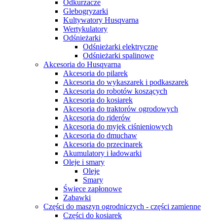
Odkurzacze
Glebogryzarki
Kultywatory Husqvarna
Wertykulatory
Odśnieżarki
Odśnieżarki elektryczne
Odśnieżarki spalinowe
Akcesoria do Husqvarna
Akcesoria do pilarek
Akcesoria do wykaszarek i podkaszarek
Akcesoria do robotów koszących
Akcesoria do kosiarek
Akcesoria do traktorów ogrodowych
Akcesoria do riderów
Akcesoria do myjek ciśnieniowych
Akcesoria do dmuchaw
Akcesoria do przecinarek
Akumulatory i ładowarki
Oleje i smary
Oleje
Smary
Świece zapłonowe
Zabawki
Części do maszyn ogrodniczych - części zamienne
Części do kosiarek