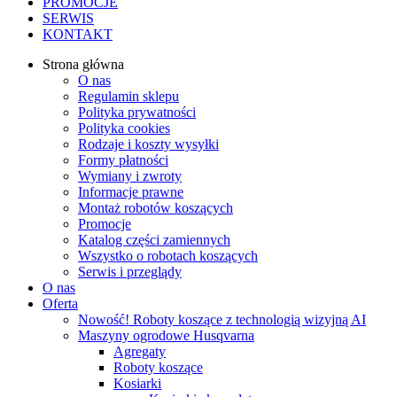
PROMOCJE
SERWIS
KONTAKT
Strona główna
O nas
Regulamin sklepu
Polityka prywatności
Polityka cookies
Rodzaje i koszty wysyłki
Formy płatności
Wymiany i zwroty
Informacje prawne
Montaż robotów koszących
Promocje
Katalog części zamiennych
Wszystko o robotach koszących
Serwis i przeglądy
O nas
Oferta
Nowość! Roboty koszące z technologią wizyjną AI
Maszyny ogrodowe Husqvarna
Agregaty
Roboty koszące
Kosiarki