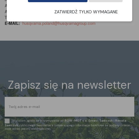
ADRES:
Drottninggatan , 2 561 82
ADRES:
Huskvarna, Sweden
ZATWIERDŹ TYLKO WYMAGANE
TELEFON
: +48 22 330 96 00
E-MAIL:
husqvarna.poland@husqvarnagroup.com
Zapisz się na newsletter
Wyrażam zgodę na otrzymywanie od
ROW-MOT s.c. Ernest Sawczuk i Renata
Sawczuk
cyklicznego Newslettera zawierającego informacje handlowe na podany przeze
mnie adres poczty elektronicznej.