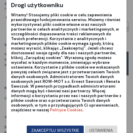
Drogi użytkowniku
Opis produktu
P140 501 76 88-01 501768801
Witamy! Stosujemy pliki cookie w celu zapewnienia
prawidłowego funkcjonowania serwisu. Możemy również
wykorzystywać pliki cookie własne oraz naszych
partnerów w celach analitycznych i marketingowych, w
szczególności dopasowania treści reklamowych do
Twoich preferencji. Korzystanie z analitycznych i
marketingowych plików cookie wymaga zgody, którą
Szczegóły produktu
możesz wyrazić, klikając „Zaakceptuj”. Jeżeli chcesz
dostosować swoje zgody dla nas i naszych partnerów,
Indeks
501 76 88-01
kliknij „Zarządzaj cookies”. Wyrażoną zgodę możesz
W magazynie
1 Przedmiot
wycofać w każdym momencie, zmieniając wybrane
Marka
Stan:
Nowy
ustawienia. Korzystanie z plików cookie we wskazanych
powyżej celach związane jest z przetwarzaniem Twoich
danych osobowych. Administratorem Twoich danych
osobowych jest ROW-MOT s.c. Ernest Sawczuk i Renata
Sawczuk. W pewnych przypadkach administratorami
Komentarze
(0)
danych mogą być również nasi partnerzy. Więcej
informacji o korzystaniu przez nas i naszych partnerów z
Brak recenzji
plików cookie oraz o przetwarzaniu Twoich danych
osobowych, w tym o przysługujących Ci uprawnieniach,
znajdziesz w naszej
Polityce Cookies
.
GPSR
NAZWA PRODUCENTA:
Husqvarna AB
ZAAKCEPTUJ WSZYSTKIE
USTAWIENIA
KRAJ:
Sweden