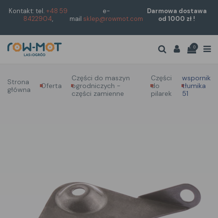
Kontakt: tel.
+48 59
e-
Darmowa dostawa
8422904
,
mail
sklep@rowmot.com
od 1000 zł !
0
Części do maszyn
Części
wspornik
Strona
Oferta
ogrodniczych -
do
tłumika
główna
części zamienne
pilarek
51