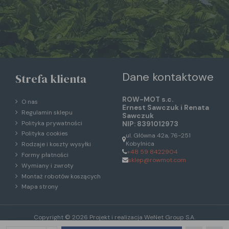
Dane kontaktowe
Strefa klienta
ROW-MOT s.c.
O nas
Ernest Sawczuk i Renata
Regulamin sklepu
Sawczuk
Polityka prywatności
NIP: 8391012973
Polityka cookies
ul. Główna 42a, 76-251
Kobylnica
Rodzaje i koszty wysyłki
+48 59 8422904
Formy płatności
sklep@rowmot.com
Wymiany i zwroty
Montaż robotów koszących
Mapa strony
Copyright © 2026 Projekt i realizacja
WeNet Group S.A.