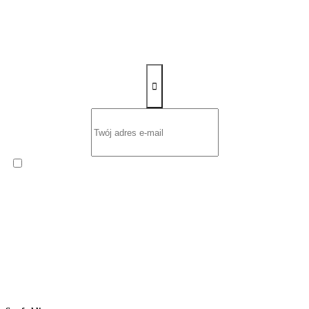
Zapisz się na newsletter
Wyrażam zgodę na otrzymywanie od
ROW-MOT s.c. Ernest
Sawczuk i Renata Sawczuk
cyklicznego Newslettera
zawierającego informacje handlowe na podany przeze mnie adres
poczty elektronicznej.