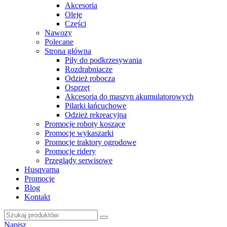
Akcesoria
Oleje
Części
Nawozy
Polecane
Strona główna
Piły do podkrzesywania
Rozdrabniacze
Odzież robocza
Osprzęt
Akcesoria do maszyn akumulatorowych
Pilarki łańcuchowe
Odzież rekreacyjna
Promocje roboty koszące
Promocje wykaszarki
Promocje traktory ogrodowe
Promocje ridery
Przeglądy serwisowe
Husqvarna
Promocje
Blog
Kontakt
Napisz