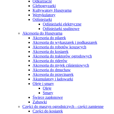
Odkurzacze
Glebogryzarki
Kultywatory Husqvarna
Wertykulatory
Odśnieżarki
Odśnieżarki elektryczne
Odśnieżarki spalinowe
Akcesoria do Husqvarna
Akcesoria do pilarek
Akcesoria do wykaszarek i podkaszarek
Akcesoria do robotów koszących
Akcesoria do kosiarek
Akcesoria do traktorów ogrodowych
Akcesoria do riderów
Akcesoria do myjek ciśnieniowych
Akcesoria do dmuchaw
Akcesoria do przecinarek
Akumulatory i ładowarki
Oleje i smary
Oleje
Smary
Świece zapłonowe
Zabawki
Części do maszyn ogrodniczych - części zamienne
Części do kosiarek