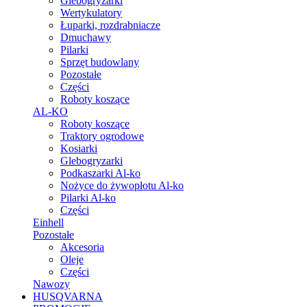
Glebogryzarki
Wertykulatory
Łuparki, rozdrabniacze
Dmuchawy
Pilarki
Sprzęt budowlany
Pozostałe
Części
Roboty koszące
AL-KO
Roboty koszące
Traktory ogrodowe
Kosiarki
Glebogryzarki
Podkaszarki Al-ko
Nożyce do żywopłotu Al-ko
Pilarki Al-ko
Części
Einhell
Pozostałe
Akcesoria
Oleje
Części
Nawozy
HUSQVARNA