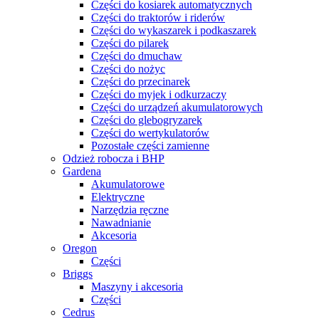
Części do kosiarek automatycznych
Części do traktorów i riderów
Części do wykaszarek i podkaszarek
Części do pilarek
Części do dmuchaw
Części do nożyc
Części do przecinarek
Części do myjek i odkurzaczy
Części do urządzeń akumulatorowych
Części do glebogryzarek
Części do wertykulatorów
Pozostałe części zamienne
Odzież robocza i BHP
Gardena
Akumulatorowe
Elektryczne
Narzędzia ręczne
Nawadnianie
Akcesoria
Oregon
Części
Briggs
Maszyny i akcesoria
Części
Cedrus