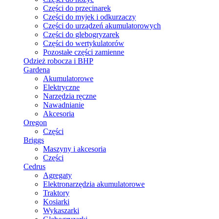
Części do przecinarek
Części do myjek i odkurzaczy
Części do urządzeń akumulatorowych
Części do glebogryzarek
Części do wertykulatorów
Pozostałe części zamienne
Odzież robocza i BHP
Gardena
Akumulatorowe
Elektryczne
Narzędzia ręczne
Nawadnianie
Akcesoria
Oregon
Części
Briggs
Maszyny i akcesoria
Części
Cedrus
Agregaty
Elektronarzędzia akumulatorowe
Traktory
Kosiarki
Wykaszarki