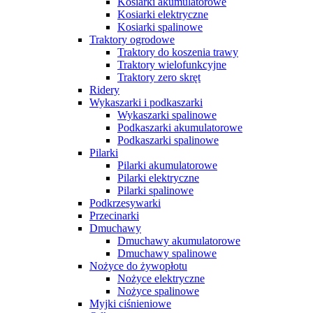
Kosiarki akumulatorowe
Kosiarki elektryczne
Kosiarki spalinowe
Traktory ogrodowe
Traktory do koszenia trawy
Traktory wielofunkcyjne
Traktory zero skręt
Ridery
Wykaszarki i podkaszarki
Wykaszarki spalinowe
Podkaszarki akumulatorowe
Podkaszarki spalinowe
Pilarki
Pilarki akumulatorowe
Pilarki elektryczne
Pilarki spalinowe
Podkrzesywarki
Przecinarki
Dmuchawy
Dmuchawy akumulatorowe
Dmuchawy spalinowe
Nożyce do żywopłotu
Nożyce elektryczne
Nożyce spalinowe
Myjki ciśnieniowe