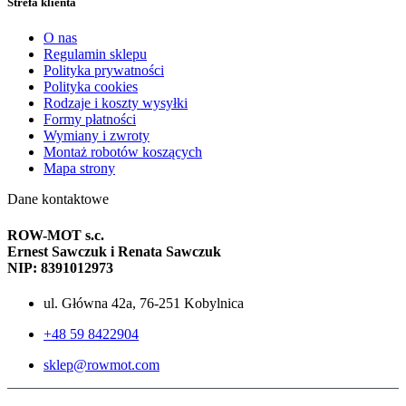
Strefa klienta
O nas
Regulamin sklepu
Polityka prywatności
Polityka cookies
Rodzaje i koszty wysyłki
Formy płatności
Wymiany i zwroty
Montaż robotów koszących
Mapa strony
Dane kontaktowe
ROW-MOT s.c.
Ernest Sawczuk i Renata Sawczuk
NIP: 8391012973
ul. Główna 42a, 76-251 Kobylnica
+48 59 8422904
sklep@rowmot.com