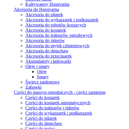
Kultywatory Husqvarna
Akcesoria do Husqvarna
Akcesoria do pilarek
Akcesoria do wykaszarek i podkaszarek
Akcesoria do robotów koszących
Akcesoria do kosiarek
Akcesoria do traktorów ogrodowych
Akcesoria do riderów
Akcesoria do myjek ciśnieniowych
Akcesoria do dmuchaw
Akcesoria do przecinarek
Akumulatory i ładowarki
Oleje i smary
Oleje
Smary
Świece zapłonowe
Zabawki
Części do maszyn ogrodniczych - części zamienne
Części do kosiarek
Części do kosiarek automatycznych
Części do traktorów i riderów
Części do wykaszarek i podkaszarek
Części do pilarek
Części do dmuchaw
Części do nożyc