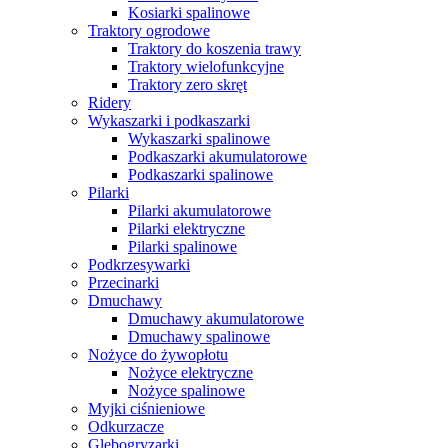
Kosiarki spalinowe
Traktory ogrodowe
Traktory do koszenia trawy
Traktory wielofunkcyjne
Traktory zero skręt
Ridery
Wykaszarki i podkaszarki
Wykaszarki spalinowe
Podkaszarki akumulatorowe
Podkaszarki spalinowe
Pilarki
Pilarki akumulatorowe
Pilarki elektryczne
Pilarki spalinowe
Podkrzesywarki
Przecinarki
Dmuchawy
Dmuchawy akumulatorowe
Dmuchawy spalinowe
Nożyce do żywopłotu
Nożyce elektryczne
Nożyce spalinowe
Myjki ciśnieniowe
Odkurzacze
Glebogryzarki