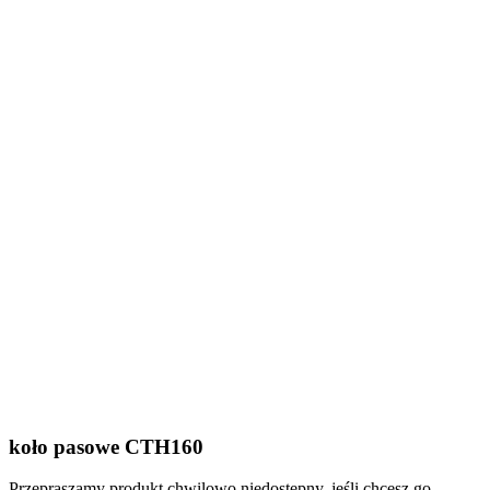
koło pasowe CTH160
Przepraszamy produkt chwilowo niedostępny, jeśli chcesz go