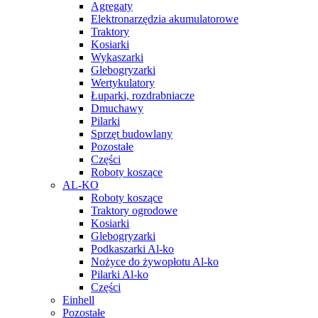
Agregaty
Elektronarzędzia akumulatorowe
Traktory
Kosiarki
Wykaszarki
Glebogryzarki
Wertykulatory
Łuparki, rozdrabniacze
Dmuchawy
Pilarki
Sprzęt budowlany
Pozostałe
Części
Roboty koszące
AL-KO
Roboty koszące
Traktory ogrodowe
Kosiarki
Glebogryzarki
Podkaszarki Al-ko
Nożyce do żywopłotu Al-ko
Pilarki Al-ko
Części
Einhell
Pozostałe