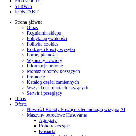
PROMOCJE
SERWIS
KONTAKT
Strona główna
O nas
Regulamin sklepu
Polityka prywatności
Polityka cookies
Rodzaje i koszty wysyłki
Formy płatności
Wymiany i zwroty
Informacje prawne
Montaż robotów koszących
Promocje
Katalog części zamiennych
Wszystko o robotach koszących
Serwis i przeglądy
O nas
Oferta
Nowość! Roboty koszące z technologią wizyjną AI
Maszyny ogrodowe Husqvarna
Agregaty
Roboty koszące
Kosiarki