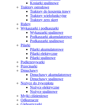
Kosiarki spalinowe
Traktory ogrodowe
Traktory do koszenia trawy
Traktory wielofunkcyjne
Traktory zero skręt
Ridery
Wykaszarki i podkaszarki
Wykaszarki spalinowe
Podkaszarki akumulatorowe
Podkaszarki spalinowe
Pilarki
Pilarki akumulatorowe
Pilarki elektryczne
Pilarki spalinowe
Podkrzesywarki
Przecinarki
Dmuchawy
Dmuchawy akumulatorowe
Dmuchawy spalinowe
Nożyce do żywopłotu
Nożyce elektryczne
Nożyce spalinowe
Myjki ciśnieniowe
Odkurzacze
Glebogryzarki