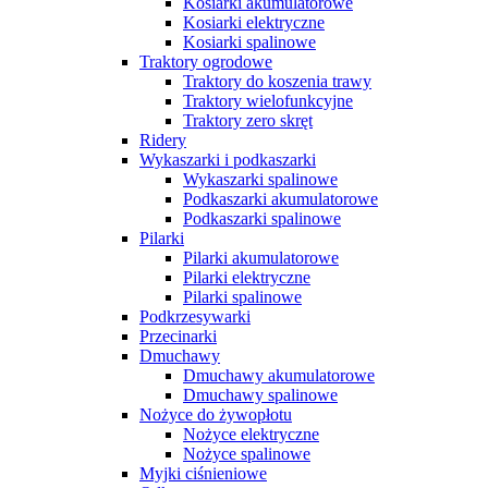
Kosiarki akumulatorowe
Kosiarki elektryczne
Kosiarki spalinowe
Traktory ogrodowe
Traktory do koszenia trawy
Traktory wielofunkcyjne
Traktory zero skręt
Ridery
Wykaszarki i podkaszarki
Wykaszarki spalinowe
Podkaszarki akumulatorowe
Podkaszarki spalinowe
Pilarki
Pilarki akumulatorowe
Pilarki elektryczne
Pilarki spalinowe
Podkrzesywarki
Przecinarki
Dmuchawy
Dmuchawy akumulatorowe
Dmuchawy spalinowe
Nożyce do żywopłotu
Nożyce elektryczne
Nożyce spalinowe
Myjki ciśnieniowe