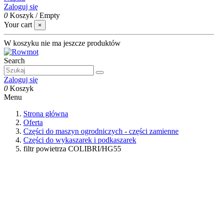
Zaloguj się
0
Koszyk
/
Empty
Your cart
×
W koszyku nie ma jeszcze produktów
Search
Zaloguj się
0
Koszyk
Menu
Strona główna
Oferta
Części do maszyn ogrodniczych - części zamienne
Części do wykaszarek i podkaszarek
filtr powietrza COLIBRI/HG55