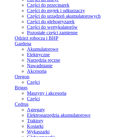
Części do przecinarek
Części do myjek i odkurzaczy
Części do urządzeń akumulatorowych
Części do glebogryzarek
Części do wertykulatorów
Pozostałe części zamienne
Odzież robocza i BHP
Gardena
Akumulatorowe
Elektryczne
Narzędzia ręczne
Nawadnianie
Akcesoria
Oregon
Części
Briggs
Maszyny i akcesoria
Części
Cedrus
Agregaty
Elektronarzędzia akumulatorowe
Traktory
Kosiarki
Wykaszarki