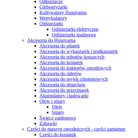
Odkurzacze
Glebogryzarki
Kultywatory Husqvarna
Wertykulatory
Odśnieżarki
Odśnieżarki elektryczne
Odśnieżarki spalinowe
Akcesoria do Husqvarna
Akcesoria do pilarek
Akcesoria do wykaszarek i podkaszarek
Akcesoria do robotów koszących
Akcesoria do kosiarek
Akcesoria do traktorów ogrodowych
Akcesoria do riderów
Akcesoria do myjek ciśnieniowych
Akcesoria do dmuchaw
Akcesoria do przecinarek
Akumulatory i ładowarki
Oleje i smary
Oleje
Smary
Świece zapłonowe
Zabawki
Części do maszyn ogrodniczych - części zamienne
Części do kosiarek