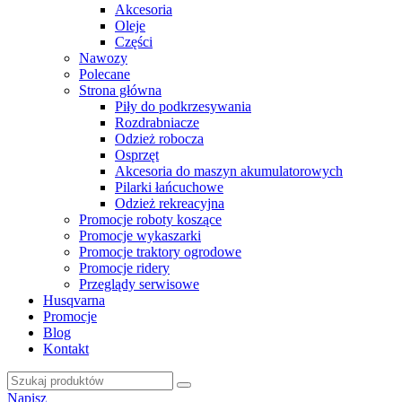
Akcesoria
Oleje
Części
Nawozy
Polecane
Strona główna
Piły do podkrzesywania
Rozdrabniacze
Odzież robocza
Osprzęt
Akcesoria do maszyn akumulatorowych
Pilarki łańcuchowe
Odzież rekreacyjna
Promocje roboty koszące
Promocje wykaszarki
Promocje traktory ogrodowe
Promocje ridery
Przeglądy serwisowe
Husqvarna
Promocje
Blog
Kontakt
Napisz