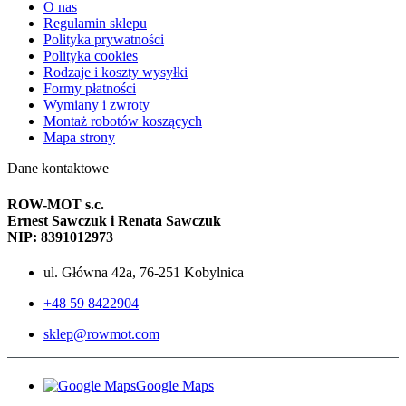
O nas
Regulamin sklepu
Polityka prywatności
Polityka cookies
Rodzaje i koszty wysyłki
Formy płatności
Wymiany i zwroty
Montaż robotów koszących
Mapa strony
Dane kontaktowe
ROW-MOT s.c.
Ernest Sawczuk i Renata Sawczuk
NIP: 8391012973
ul. Główna 42a, 76-251 Kobylnica
+48 59 8422904
sklep@rowmot.com
Google Maps