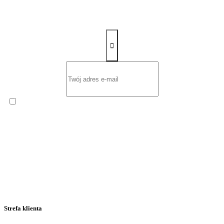
Zapisz się na newsletter
Wyrażam zgodę na otrzymywanie od
ROW-MOT s.c. Ernest
Sawczuk i Renata Sawczuk
cyklicznego Newslettera
zawierającego informacje handlowe na podany przeze mnie adres
poczty elektronicznej.
Strefa klienta