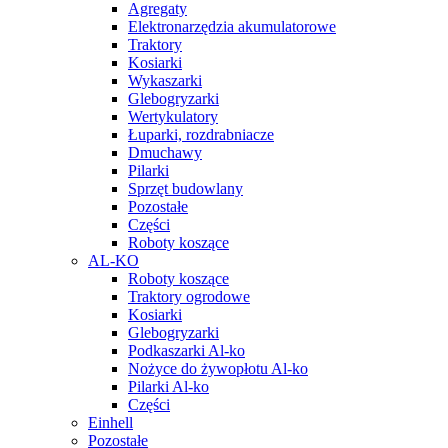
Agregaty
Elektronarzędzia akumulatorowe
Traktory
Kosiarki
Wykaszarki
Glebogryzarki
Wertykulatory
Łuparki, rozdrabniacze
Dmuchawy
Pilarki
Sprzęt budowlany
Pozostałe
Części
Roboty koszące
AL-KO
Roboty koszące
Traktory ogrodowe
Kosiarki
Glebogryzarki
Podkaszarki Al-ko
Nożyce do żywopłotu Al-ko
Pilarki Al-ko
Części
Einhell
Pozostałe