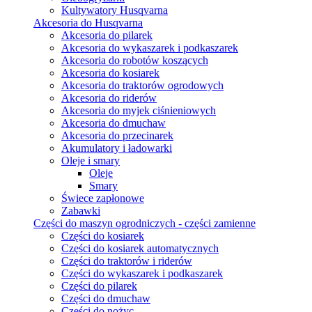
Kultywatory Husqvarna
Akcesoria do Husqvarna
Akcesoria do pilarek
Akcesoria do wykaszarek i podkaszarek
Akcesoria do robotów koszących
Akcesoria do kosiarek
Akcesoria do traktorów ogrodowych
Akcesoria do riderów
Akcesoria do myjek ciśnieniowych
Akcesoria do dmuchaw
Akcesoria do przecinarek
Akumulatory i ładowarki
Oleje i smary
Oleje
Smary
Świece zapłonowe
Zabawki
Części do maszyn ogrodniczych - części zamienne
Części do kosiarek
Części do kosiarek automatycznych
Części do traktorów i riderów
Części do wykaszarek i podkaszarek
Części do pilarek
Części do dmuchaw
Części do nożyc