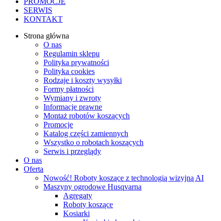
PROMOCJE
SERWIS
KONTAKT
Strona główna
O nas
Regulamin sklepu
Polityka prywatności
Polityka cookies
Rodzaje i koszty wysyłki
Formy płatności
Wymiany i zwroty
Informacje prawne
Montaż robotów koszących
Promocje
Katalog części zamiennych
Wszystko o robotach koszących
Serwis i przeglądy
O nas
Oferta
Nowość! Roboty koszące z technologią wizyjną AI
Maszyny ogrodowe Husqvarna
Agregaty
Roboty koszące
Kosiarki