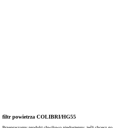
filtr powietrza COLIBRI/HG55
Przepraszamy produkt chwilowo niedostępny, jeśli chcesz go