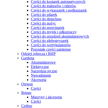
Części do kosiarek automatycznych
Części do traktorów i riderów
Części do wykaszarek i podkaszarek
Części do pilarek
Części do dmuchaw
Części do nożyc
Części do przecinarek
Części do myjek i odkurzaczy
Części do urządzeń akumulatorowych
Części do glebogryzarek
Części do wertykulatorów
Pozostałe części zamienne
Odzież robocza i BHP
Gardena
Akumulatorowe
Elektryczne
Narzędzia ręczne
Nawadnianie
Akcesoria
Oregon
Części
Briggs
Maszyny i akcesoria
Części
Cedrus