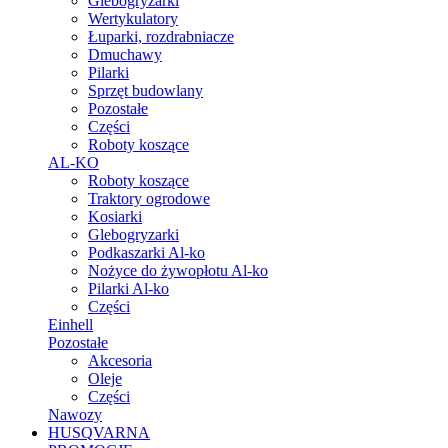
Glebogryzarki
Wertykulatory
Łuparki, rozdrabniacze
Dmuchawy
Pilarki
Sprzęt budowlany
Pozostałe
Części
Roboty koszące
AL-KO
Roboty koszące
Traktory ogrodowe
Kosiarki
Glebogryzarki
Podkaszarki Al-ko
Nożyce do żywopłotu Al-ko
Pilarki Al-ko
Części
Einhell
Pozostałe
Akcesoria
Oleje
Części
Nawozy
HUSQVARNA