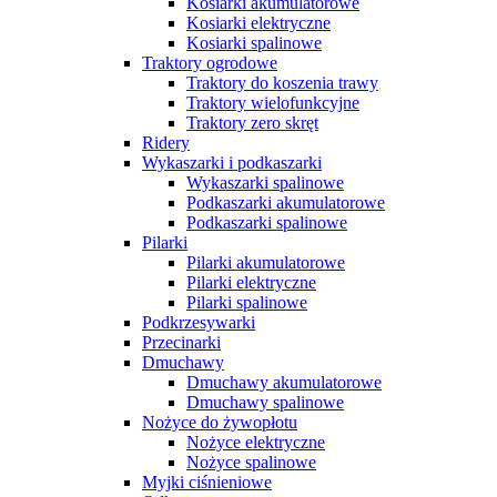
Kosiarki akumulatorowe
Kosiarki elektryczne
Kosiarki spalinowe
Traktory ogrodowe
Traktory do koszenia trawy
Traktory wielofunkcyjne
Traktory zero skręt
Ridery
Wykaszarki i podkaszarki
Wykaszarki spalinowe
Podkaszarki akumulatorowe
Podkaszarki spalinowe
Pilarki
Pilarki akumulatorowe
Pilarki elektryczne
Pilarki spalinowe
Podkrzesywarki
Przecinarki
Dmuchawy
Dmuchawy akumulatorowe
Dmuchawy spalinowe
Nożyce do żywopłotu
Nożyce elektryczne
Nożyce spalinowe
Myjki ciśnieniowe