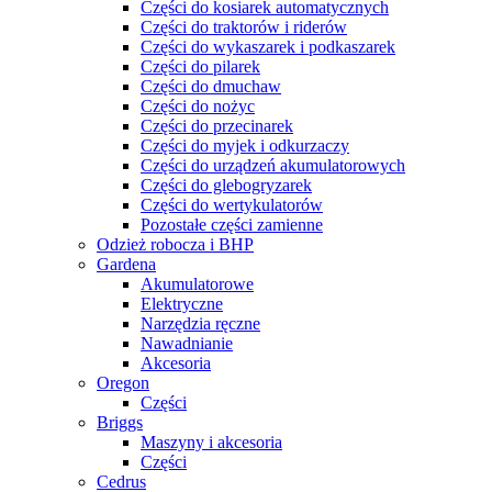
Części do kosiarek automatycznych
Części do traktorów i riderów
Części do wykaszarek i podkaszarek
Części do pilarek
Części do dmuchaw
Części do nożyc
Części do przecinarek
Części do myjek i odkurzaczy
Części do urządzeń akumulatorowych
Części do glebogryzarek
Części do wertykulatorów
Pozostałe części zamienne
Odzież robocza i BHP
Gardena
Akumulatorowe
Elektryczne
Narzędzia ręczne
Nawadnianie
Akcesoria
Oregon
Części
Briggs
Maszyny i akcesoria
Części
Cedrus