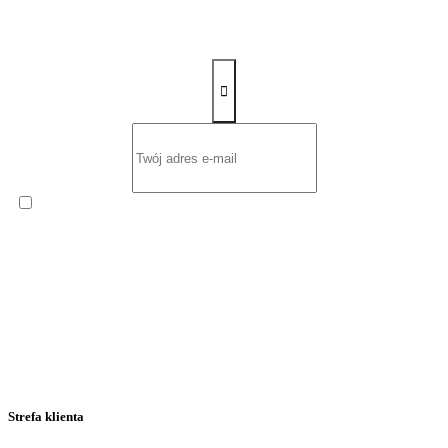
Zapisz się na newsletter
Wyrażam zgodę na otrzymywanie od
ROW-MOT s.c. Ernest
Sawczuk i Renata Sawczuk
cyklicznego Newslettera
zawierającego informacje handlowe na podany przeze mnie adres
poczty elektronicznej.
Strefa klienta