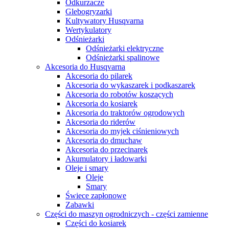
Odkurzacze
Glebogryzarki
Kultywatory Husqvarna
Wertykulatory
Odśnieżarki
Odśnieżarki elektryczne
Odśnieżarki spalinowe
Akcesoria do Husqvarna
Akcesoria do pilarek
Akcesoria do wykaszarek i podkaszarek
Akcesoria do robotów koszących
Akcesoria do kosiarek
Akcesoria do traktorów ogrodowych
Akcesoria do riderów
Akcesoria do myjek ciśnieniowych
Akcesoria do dmuchaw
Akcesoria do przecinarek
Akumulatory i ładowarki
Oleje i smary
Oleje
Smary
Świece zapłonowe
Zabawki
Części do maszyn ogrodniczych - części zamienne
Części do kosiarek