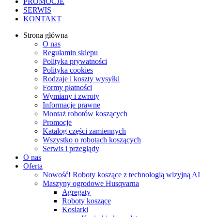
PROMOCJE
SERWIS
KONTAKT
Strona główna
O nas
Regulamin sklepu
Polityka prywatności
Polityka cookies
Rodzaje i koszty wysyłki
Formy płatności
Wymiany i zwroty
Informacje prawne
Montaż robotów koszących
Promocje
Katalog części zamiennych
Wszystko o robotach koszących
Serwis i przeglądy
O nas
Oferta
Nowość! Roboty koszące z technologią wizyjną AI
Maszyny ogrodowe Husqvarna
Agregaty
Roboty koszące
Kosiarki