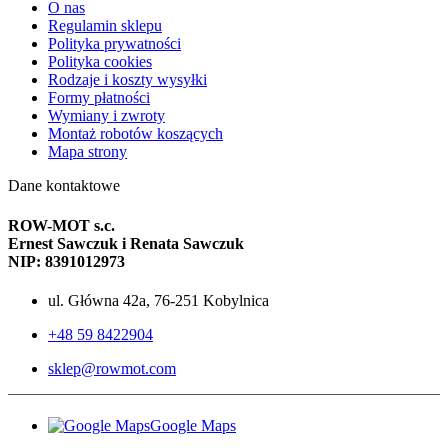
O nas
Regulamin sklepu
Polityka prywatności
Polityka cookies
Rodzaje i koszty wysyłki
Formy płatności
Wymiany i zwroty
Montaż robotów koszących
Mapa strony
Dane kontaktowe
ROW-MOT s.c.
Ernest Sawczuk i Renata Sawczuk
NIP: 8391012973
ul. Główna 42a, 76-251 Kobylnica
+48 59 8422904
sklep@rowmot.com
Google Maps