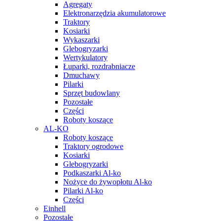
Agregaty
Elektronarzędzia akumulatorowe
Traktory
Kosiarki
Wykaszarki
Glebogryzarki
Wertykulatory
Łuparki, rozdrabniacze
Dmuchawy
Pilarki
Sprzęt budowlany
Pozostałe
Części
Roboty koszące
AL-KO
Roboty koszące
Traktory ogrodowe
Kosiarki
Glebogryzarki
Podkaszarki Al-ko
Nożyce do żywopłotu Al-ko
Pilarki Al-ko
Części
Einhell
Pozostałe