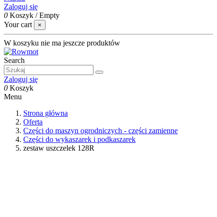
Zaloguj się
0
Koszyk
/
Empty
Your cart
×
W koszyku nie ma jeszcze produktów
Search
Zaloguj się
0
Koszyk
Menu
Strona główna
Oferta
Części do maszyn ogrodniczych - części zamienne
Części do wykaszarek i podkaszarek
zestaw uszczelek 128R