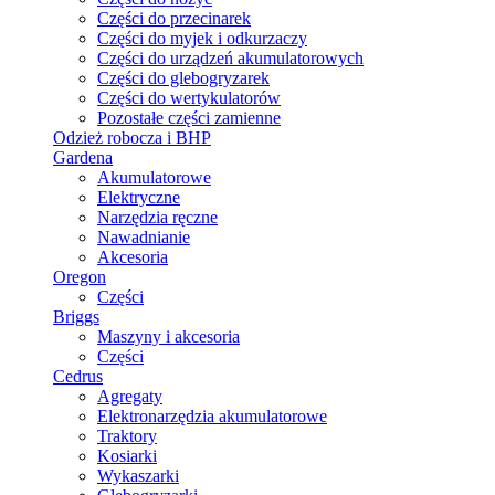
Części do przecinarek
Części do myjek i odkurzaczy
Części do urządzeń akumulatorowych
Części do glebogryzarek
Części do wertykulatorów
Pozostałe części zamienne
Odzież robocza i BHP
Gardena
Akumulatorowe
Elektryczne
Narzędzia ręczne
Nawadnianie
Akcesoria
Oregon
Części
Briggs
Maszyny i akcesoria
Części
Cedrus
Agregaty
Elektronarzędzia akumulatorowe
Traktory
Kosiarki
Wykaszarki