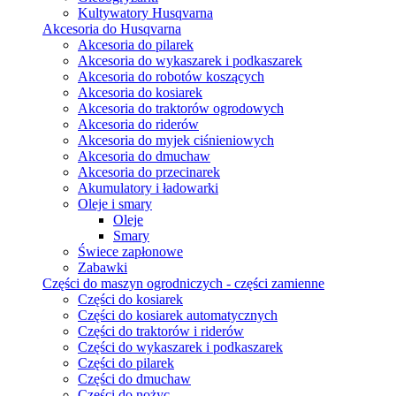
Kultywatory Husqvarna
Akcesoria do Husqvarna
Akcesoria do pilarek
Akcesoria do wykaszarek i podkaszarek
Akcesoria do robotów koszących
Akcesoria do kosiarek
Akcesoria do traktorów ogrodowych
Akcesoria do riderów
Akcesoria do myjek ciśnieniowych
Akcesoria do dmuchaw
Akcesoria do przecinarek
Akumulatory i ładowarki
Oleje i smary
Oleje
Smary
Świece zapłonowe
Zabawki
Części do maszyn ogrodniczych - części zamienne
Części do kosiarek
Części do kosiarek automatycznych
Części do traktorów i riderów
Części do wykaszarek i podkaszarek
Części do pilarek
Części do dmuchaw
Części do nożyc