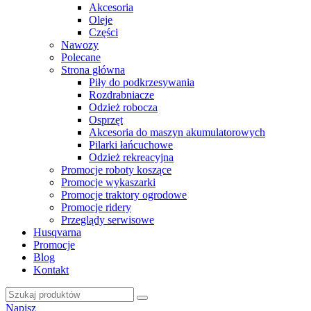
Akcesoria
Oleje
Części
Nawozy
Polecane
Strona główna
Piły do podkrzesywania
Rozdrabniacze
Odzież robocza
Osprzęt
Akcesoria do maszyn akumulatorowych
Pilarki łańcuchowe
Odzież rekreacyjna
Promocje roboty koszące
Promocje wykaszarki
Promocje traktory ogrodowe
Promocje ridery
Przeglądy serwisowe
Husqvarna
Promocje
Blog
Kontakt
Napisz