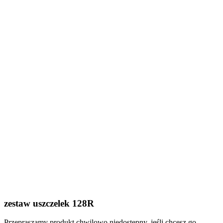
zestaw uszczelek 128R
Przepraszamy produkt chwilowo niedostępny, jeśli chcesz go