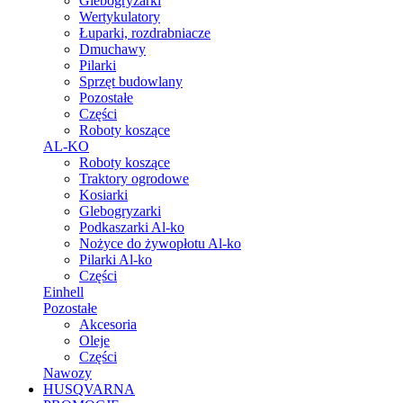
Glebogryzarki
Wertykulatory
Łuparki, rozdrabniacze
Dmuchawy
Pilarki
Sprzęt budowlany
Pozostałe
Części
Roboty koszące
AL-KO
Roboty koszące
Traktory ogrodowe
Kosiarki
Glebogryzarki
Podkaszarki Al-ko
Nożyce do żywopłotu Al-ko
Pilarki Al-ko
Części
Einhell
Pozostałe
Akcesoria
Oleje
Części
Nawozy
HUSQVARNA