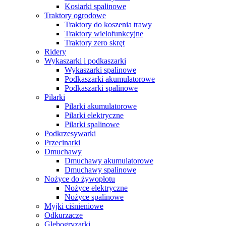
Kosiarki spalinowe
Traktory ogrodowe
Traktory do koszenia trawy
Traktory wielofunkcyjne
Traktory zero skręt
Ridery
Wykaszarki i podkaszarki
Wykaszarki spalinowe
Podkaszarki akumulatorowe
Podkaszarki spalinowe
Pilarki
Pilarki akumulatorowe
Pilarki elektryczne
Pilarki spalinowe
Podkrzesywarki
Przecinarki
Dmuchawy
Dmuchawy akumulatorowe
Dmuchawy spalinowe
Nożyce do żywopłotu
Nożyce elektryczne
Nożyce spalinowe
Myjki ciśnieniowe
Odkurzacze
Glebogryzarki