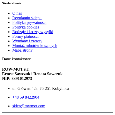
Strefa klienta
O nas
Regulamin sklepu
Polityka prywatności
Polityka cookies
Rodzaje i koszty wysyłki
Formy płatności
Wymiany i zwroty
Montaż robotów koszących
Mapa strony
Dane kontaktowe
ROW-MOT s.c.
Ernest Sawczuk i Renata Sawczuk
NIP: 8391012973
ul. Główna 42a, 76-251 Kobylnica
+48 59 8422904
sklep@rowmot.com