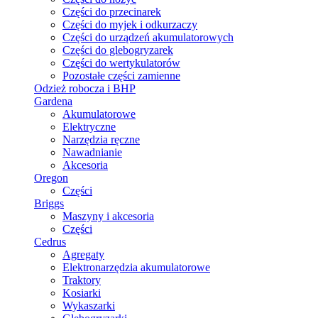
Części do przecinarek
Części do myjek i odkurzaczy
Części do urządzeń akumulatorowych
Części do glebogryzarek
Części do wertykulatorów
Pozostałe części zamienne
Odzież robocza i BHP
Gardena
Akumulatorowe
Elektryczne
Narzędzia ręczne
Nawadnianie
Akcesoria
Oregon
Części
Briggs
Maszyny i akcesoria
Części
Cedrus
Agregaty
Elektronarzędzia akumulatorowe
Traktory
Kosiarki
Wykaszarki