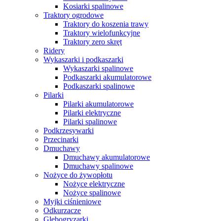
Kosiarki spalinowe
Traktory ogrodowe
Traktory do koszenia trawy
Traktory wielofunkcyjne
Traktory zero skręt
Ridery
Wykaszarki i podkaszarki
Wykaszarki spalinowe
Podkaszarki akumulatorowe
Podkaszarki spalinowe
Pilarki
Pilarki akumulatorowe
Pilarki elektryczne
Pilarki spalinowe
Podkrzesywarki
Przecinarki
Dmuchawy
Dmuchawy akumulatorowe
Dmuchawy spalinowe
Nożyce do żywopłotu
Nożyce elektryczne
Nożyce spalinowe
Myjki ciśnieniowe
Odkurzacze
Glebogryzarki