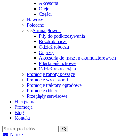
Akcesoria
Oleje
Części
Nawozy
Polecane
Strona główna
Piły do podkrzesywania
Rozdrabniacze
Odzież robocza
Osprzęt
Akcesoria do maszyn akumulatorowych
Pilarki łańcuchowe
Odzież rekreacyjna
Promocje roboty koszące
Promocje wykaszarki
Promocje traktory ogrodowe
Promocje ridery
Przeglądy serwisowe
Husqvarna
Promocje
Blog
Kontakt
Napisz