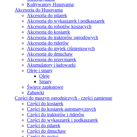
Kultywatory Husqvarna
Akcesoria do Husqvarna
Akcesoria do pilarek
Akcesoria do wykaszarek i podkaszarek
Akcesoria do robotów koszących
Akcesoria do kosiarek
Akcesoria do traktorów ogrodowych
Akcesoria do riderów
Akcesoria do myjek ciśnieniowych
Akcesoria do dmuchaw
Akcesoria do przecinarek
Akumulatory i ładowarki
Oleje i smary
Oleje
Smary
Świece zapłonowe
Zabawki
Części do maszyn ogrodniczych - części zamienne
Części do kosiarek
Części do kosiarek automatycznych
Części do traktorów i riderów
Części do wykaszarek i podkaszarek
Części do pilarek
Części do dmuchaw
Części do nożyc