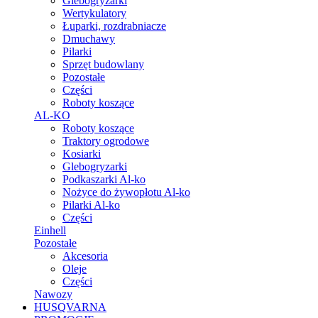
Glebogryzarki
Wertykulatory
Łuparki, rozdrabniacze
Dmuchawy
Pilarki
Sprzęt budowlany
Pozostałe
Części
Roboty koszące
AL-KO
Roboty koszące
Traktory ogrodowe
Kosiarki
Glebogryzarki
Podkaszarki Al-ko
Nożyce do żywopłotu Al-ko
Pilarki Al-ko
Części
Einhell
Pozostałe
Akcesoria
Oleje
Części
Nawozy
HUSQVARNA