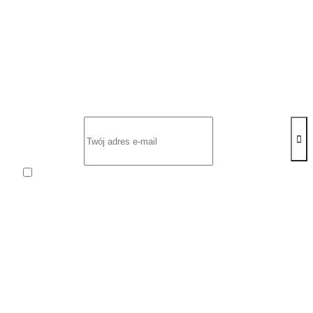
Zapisz się na newsletter
Wyrażam zgodę na otrzymywanie od
ROW-MOT s.c.
Ernest Sawczuk i Renata Sawczuk
cyklicznego Newslettera
zawierającego informacje handlowe na podany przeze mnie adres
poczty elektronicznej.