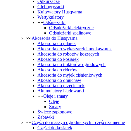
Odkurzacze
Glebogryzarki
Kultywatory Husqvarna
Wertykulatory
Odśnieżarki
Odśnieżarki elektryczne
Odśnieżarki spalinowe
Akcesoria do Husqvarna
Akcesoria do pilarek
Akcesoria do wykaszarek i podkaszarek
Akcesoria do robotów koszących
Akcesoria do kosiarek
Akcesoria do traktorów ogrodowych
Akcesoria do riderów
Akcesoria do myjek ciśnieniowych
Akcesoria do dmuchaw
Akcesoria do przecinarek
Akumulatory i ładowarki
Oleje i smary
Oleje
Smary
Świece zapłonowe
Zabawki
Części do maszyn ogrodniczych - części zamienne
Części do kosiarek