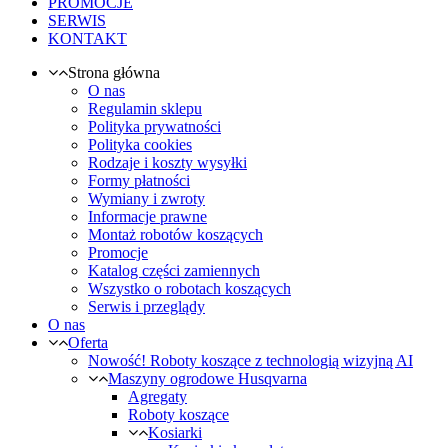
PROMOCJE
SERWIS
KONTAKT
Strona główna
O nas
Regulamin sklepu
Polityka prywatności
Polityka cookies
Rodzaje i koszty wysyłki
Formy płatności
Wymiany i zwroty
Informacje prawne
Montaż robotów koszących
Promocje
Katalog części zamiennych
Wszystko o robotach koszących
Serwis i przeglądy
O nas
Oferta
Nowość! Roboty koszące z technologią wizyjną AI
Maszyny ogrodowe Husqvarna
Agregaty
Roboty koszące
Kosiarki