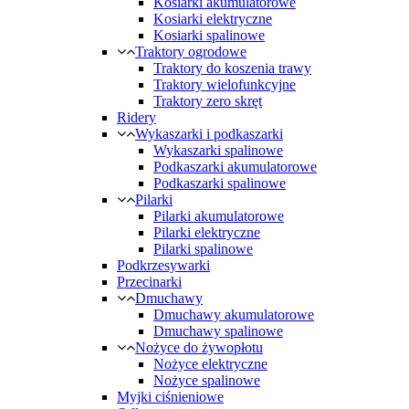
Kosiarki akumulatorowe
Kosiarki elektryczne
Kosiarki spalinowe
Traktory ogrodowe
Traktory do koszenia trawy
Traktory wielofunkcyjne
Traktory zero skręt
Ridery
Wykaszarki i podkaszarki
Wykaszarki spalinowe
Podkaszarki akumulatorowe
Podkaszarki spalinowe
Pilarki
Pilarki akumulatorowe
Pilarki elektryczne
Pilarki spalinowe
Podkrzesywarki
Przecinarki
Dmuchawy
Dmuchawy akumulatorowe
Dmuchawy spalinowe
Nożyce do żywopłotu
Nożyce elektryczne
Nożyce spalinowe
Myjki ciśnieniowe