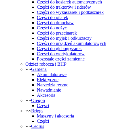
Części do kosiarek automatycznych
Części do traktorów i riderów
Części do wykaszarek i podkaszarek
Części do pilarek
Części do dmuchaw
Części do nożyc
Części do przecinarek
Części do myjek i odkurzaczy
Części do urządzeń akumulatorowych
Części do glebogryzarek
Części do wertykulatorów
Pozostałe części zamienne
Odzież robocza i BHP
Gardena
Akumulatorowe
Elektryczne
Narzędzia ręczne
Nawadnianie
Akcesoria
Oregon
Części
Briggs
Maszyny i akcesoria
Części
Cedrus