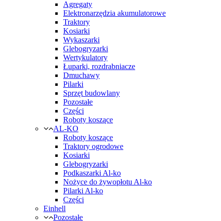
Agregaty
Elektronarzędzia akumulatorowe
Traktory
Kosiarki
Wykaszarki
Glebogryzarki
Wertykulatory
Łuparki, rozdrabniacze
Dmuchawy
Pilarki
Sprzęt budowlany
Pozostałe
Części
Roboty koszące
AL-KO
Roboty koszące
Traktory ogrodowe
Kosiarki
Glebogryzarki
Podkaszarki Al-ko
Nożyce do żywopłotu Al-ko
Pilarki Al-ko
Części
Einhell
Pozostałe